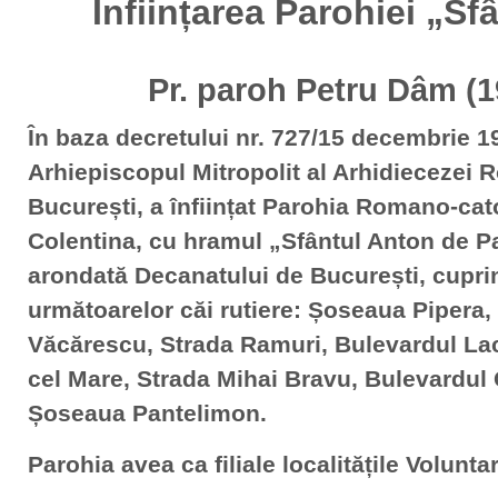
Înființarea Parohiei „Sf
Pr. paroh Petru Dâm (
În baza decretului nr. 727/15 decembrie 1
Arhiepiscopul Mitropolit al Arhidiecezei
București, a înființat Parohia Romano-cat
Colentina, cu hramul „Sfântul Anton de P
arondată Decanatului de București, cupri
următoarelor căi rutiere: Șoseaua Pipera,
Văcărescu, Strada Ramuri, Bulevardul La
cel Mare, Strada Mihai Bravu, Bulevardul
Șoseaua Pantelimon.
Parohia avea ca filiale localitățile Voluntar