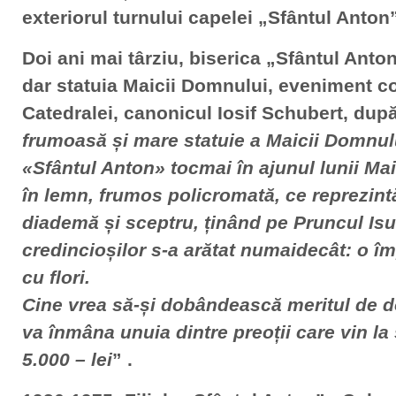
exteriorul turnului capelei „Sfântul Anton
Doi ani mai târziu, biserica „Sfântul Anto
dar statuia Maicii Domnului, eveniment 
Catedralei, canonicul Iosif Schubert, du
frumoasă și mare statuie a Maicii Domnulu
«Sfântul Anton» tocmai în ajunul lunii Ma
în lemn, frumos policromată, ce reprezint
diademă și sceptru, ținând pe Pruncul Isu
credincioșilor s-a arătat numaidecât: o 
cu flori.
Cine vrea să-și dobândească meritul de do
va înmâna unuia dintre preoții care vin l
5.000 – lei
” .