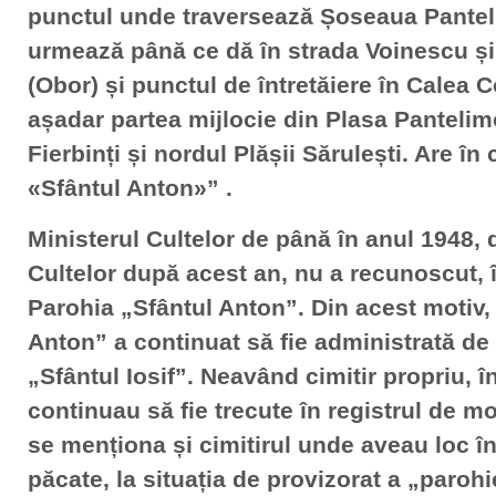
punctul unde traversează Șoseaua Pantel
urmează până ce dă în strada Voinescu și 
(Obor) și punctul de întretăiere în Calea 
așadar partea mijlocie din Plasa Pantelim
Fierbinți și nordul Plășii Sărulești. Are în
«Sfântul Anton»” .
Ministerul Cultelor de până în anul 1948,
Cultelor după acest an, nu a recunoscut, î
Parohia „Sfântul Anton”. Din acest motiv, 
Anton” a continuat să fie administrată de
„Sfântul Iosif”. Neavând cimitir propriu, 
continuau să fie trecute în registrul de mo
se menționa și cimitirul unde aveau loc î
păcate, la situația de provizorat a „paroh