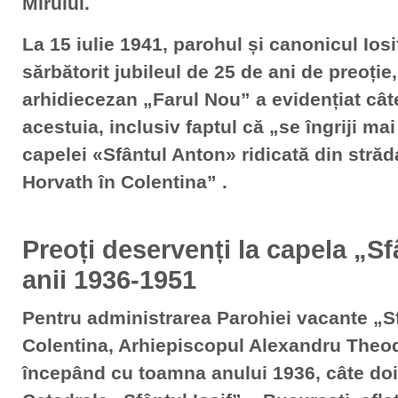
Mirului.
La 15 iulie 1941, parohul și canonicul Iosi
sărbătorit jubileul de 25 de ani de preoție,
arhidiecezan „Farul Nou” a evidențiat cât
acestuia, inclusiv faptul că „se îngriji ma
capelei «Sfântul Anton» ridicată din străd
Horvath în Colentina” .
Preoți deservenți la capela „S
anii 1936-1951
Pentru administrarea Parohiei vacante „S
Colentina, Arhiepiscopul Alexandru Theo
începând cu toamna anului 1936, câte doi p