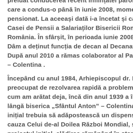
preluat conducerea recent înființatei paro
care a condus-o până în iunie 2008, mome
pensionat. La aceeași dată i-a încetat și ca
Casei de Pensii a Salariaților Bisericii R
România. În sfârșit, în perioada iunie 2008
Dâm a deținut funcția de decan al Decana
După anul 2010 a rămas colaborator al Pa
– Colentina .
Începând cu anul 1984, Arhiepiscopul dr. 
preocupat de rezolvarea rapidă a problem
cum am arătat deja, încă din anul 1939 a 
lângă biserica „Sfântul Anton” – Colentina,
inițial trebuia să adăpostească un dispens
cauza Celui de-al Doilea Război Mondial, 