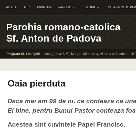
ACASA
STIRI
ANUNTURI
PAROHIE
»
ISTORIE
»
SF. ANTON DE PA
Parohia romano-catolica
Sf. Anton de Padova
Program Sf. Liturghii
: Lunea și Joia: 6.50; Marțea, Miercurea, Vinerea și Sambata: 18.
Oaia pierduta
Daca mai am 99 de oi, ce conteaza ca una 
Ei bine, pentru Bunul Pastor conteaza foa
Acestea sint cuvintele Papei Francisc.