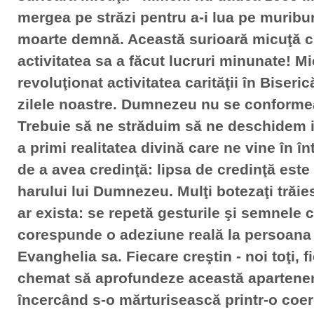
mergea pe străzi pentru a-i lua pe muribu
moarte demnă. Această surioară micuţă c
activitatea sa a făcut lucruri minunate! M
revoluţionat activitatea carităţii în Biser
zilele noastre. Dumnezeu nu se conformea
Trebuie să ne străduim să ne deschidem i
a primi realitatea divină care ne vine în 
de a avea credinţă: lipsa de credinţă este
harului lui Dumnezeu. Mulţi botezaţi trăie
ar exista: se repetă gesturile şi semnele cr
corespunde o adeziune reală la persoana l
Evanghelia sa. Fiecare creştin - noi toţi, f
chemat să aprofundeze această apartene
încercând s-o mărturisească printr-o coer