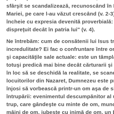
sfârşit se scandalizează, recunoscând în E
Mariei, pe care l-au văzut crescând (v. 2-
încheie cu expresia devenită proverbială:
dispreţuit decât în patria lui" (v. 4).
Ne întrebăm: cum de consătenii lui Isus tr
incredulitate? Ei fac o confruntare între o
şi capacităţile sale actuale: este un tâmpla
totuşi predică mai bine decât cărturarii ş
în loc să se deschidă la realitate, se sca
locuitorilor din Nazaret, Dumnezeu este p
înjosi să vorbească printr-un om aşa de 
întrupării: evenimentul descumpănitor a
trup, care gândeşte cu minte de om, munc
mâini de om, iubeşte cu inimă de om, u