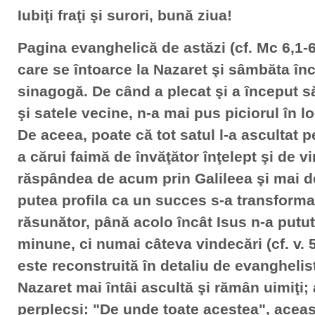
Iubiţi fraţi şi surori, bună ziua!
Pagina evanghelică de astăzi (cf. Mc 6,1-6)
care se întoarce la Nazaret şi sâmbăta înc
sinagogă. De când a plecat şi a început s
şi satele vecine, n-a mai pus piciorul în lo
De aceea, poate că tot satul l-a ascultat p
a cărui faimă de învăţător înţelept şi de v
răspândea de acum prin Galileea şi mai d
putea profila ca un succes s-a transformat
răsunător, până acolo încât Isus n-a putut
minune, ci numai câteva vindecări (cf. v. 5
este reconstruită în detaliu de evangheli
Nazaret mai întâi ascultă şi rămân uimiţi;
perplecşi: "De unde toate acestea", aceas