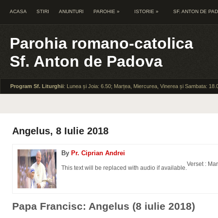
ACASA
STIRI
ANUNTURI
PAROHIE
»
ISTORIE
»
SF. ANTON DE PA
Parohia romano-catolica
Sf. Anton de Padova
Program Sf. Liturghii
: Lunea și Joia: 6.50; Marțea, Miercurea, Vinerea și Sambata: 18.
Angelus, 8 Iulie 2018
By
Pr. Ciprian Andrei
Verset : Ma
This text will be replaced with audio if available.
Papa Francisc: Angelus (8 iulie 2018)