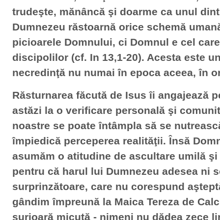
trudeşte, mănâncă şi doarme ca unul dintre
Dumnezeu răstoarnă orice schemă umană: 
picioarele Domnului, ci Domnul e cel care
discipolilor (cf. In 13,1-20). Acesta este 
necredinţă nu numai în epoca aceea, în or
Răsturnarea făcută de Isus îi angajează pe 
astăzi la o verificare personală şi comunita
noastre se poate întâmpla să se nutreasc
împiedică perceperea realităţii. Însă Domn
asumăm o atitudine de ascultare umilă şi 
pentru că harul lui Dumnezeu adesea ni s
surprinzătoare, care nu corespund aşteptă
gândim împreună la Maica Tereza de Calc
surioară micuţă - nimeni nu dădea zece lir