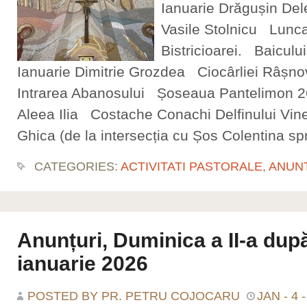
Ianuarie Drăgușin De
Vasile Stolnicu Lunca
Bistricioarei. Baicului 
Ianuarie Dimitrie Grozdea Ciocârliei Râșn
Intrarea Abanosului Șoseaua Pantelimon 
Aleea Ilia Costache Conachi Delfinului Vine
Ghica (de la intersecția cu Șos Colentina sp
CATEGORIES:
ACTIVITATI PASTORALE
,
ANUN
Anunțuri, Duminica a II-a dup
ianuarie 2026
POSTED BY PR. PETRU COJOCARU
JAN - 4 