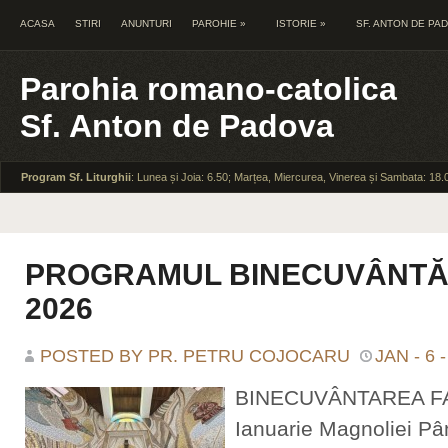
ACASA
STIRI
ANUNTURI
PAROHIE
»
ISTORIE
»
SF. ANTON DE PA
Parohia romano-catolica
Sf. Anton de Padova
Program Sf. Liturghii
: Lunea și Joia: 6.50; Marțea, Miercurea, Vinerea și Sambata: 18.
PROGRAMUL BINECUVÂNTĂRI
2026
POSTED BY PR. PETRU COJOCARU
JAN - 6 
BINECUVÂNTAREA FAM
Ianuarie Magnoliei Pâ