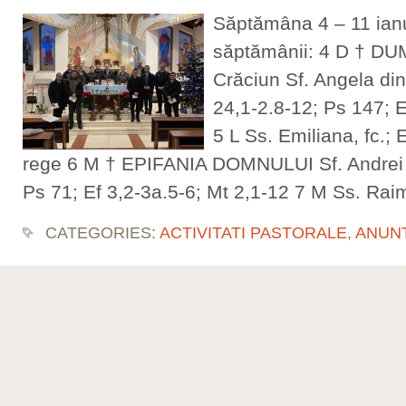
Săptămâna 4 – 11 ianu
săptămânii: 4 D † DU
Crăciun Sf. Angela din
24,1-2.8-12; Ps 147; E
5 L Ss. Emiliana, fc.; 
rege 6 M † EPIFANIA DOMNULUI Sf. Andrei Co
Ps 71; Ef 3,2-3a.5-6; Mt 2,1-12 7 M Ss. Ra
CATEGORIES:
ACTIVITATI PASTORALE
,
ANUN