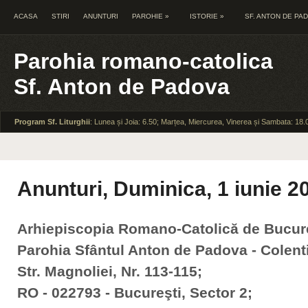
ACASA
STIRI
ANUNTURI
PAROHIE
»
ISTORIE
»
SF. ANTON DE PA
Parohia romano-catolica
Sf. Anton de Padova
Program Sf. Liturghii
: Lunea și Joia: 6.50; Marțea, Miercurea, Vinerea și Sambata: 18.
Anunturi, Duminica, 1 iunie 2
Arhiepiscopia Romano-Catolică de Bucur
Parohia Sfântul Anton de Padova - Colent
Str. Magnoliei, Nr. 113-115;
RO - 022793 - Bucureşti, Sector 2;