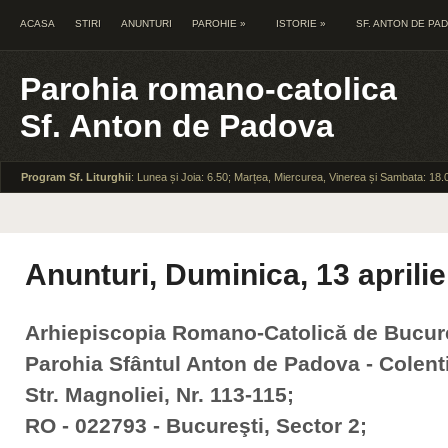
ACASA
STIRI
ANUNTURI
PAROHIE
»
ISTORIE
»
SF. ANTON DE PA
Parohia romano-catolica
Sf. Anton de Padova
Program Sf. Liturghii
: Lunea și Joia: 6.50; Marțea, Miercurea, Vinerea și Sambata: 18.
Anunturi, Duminica, 13 aprili
Arhiepiscopia Romano-Catolică de Bucur
Parohia Sfântul Anton de Padova - Colent
Str. Magnoliei, Nr. 113-115;
RO - 022793 - Bucureşti, Sector 2;