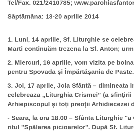
Tel/Fax. 021/2410785; www.parohiasfanto
Săptămâna: 13-20 aprilie 2014
1. Luni, 14 aprilie, Sf. Liturghie se celebre
Marti continuăm trezena la Sf. Anton; ur
2. Miercuri, 16 aprilie, vom vizita pe bolna
pentru Spovada și Împărtășania de Paste.
3. Joi, 17 aprile, Joia Sfântă – dimineata i
celebreaza
„Liturghia Crismei” (a sfinţirii 
Arhiepiscopul și toți preoții Arhidiecezei 
- Seara, la ora 18.00 – Sfânta Liturghie "
ritul "Spălarea picioarelor". După Sf. Litu