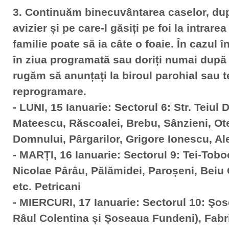
3. Continuăm binecuvântarea caselor, dup
avizier și pe care-l găsiți pe foi la intrare
familie poate să ia câte o foaie. În cazul 
în ziua programată sau doriți numai după
rugăm să anunțați la biroul parohial sau t
reprogramare.
- LUNI, 15 Ianuarie: Sectorul 6: Str. Teiul
Mateescu, Răscoalei, Brebu, Sânzieni, Ot
Domnului, Pârgarilor, Grigore Ionescu, Al
- MARȚI, 16 Ianuarie: Sectorul 9: Tei-Tobo
Nicolae Pârâu, Pălămidei, Paroșeni, Beiu
etc. Petricani
- MIERCURI, 17 Ianuarie: Sectorul 10: Şos
Râul Colentina și Șoseaua Fundeni), Fabr