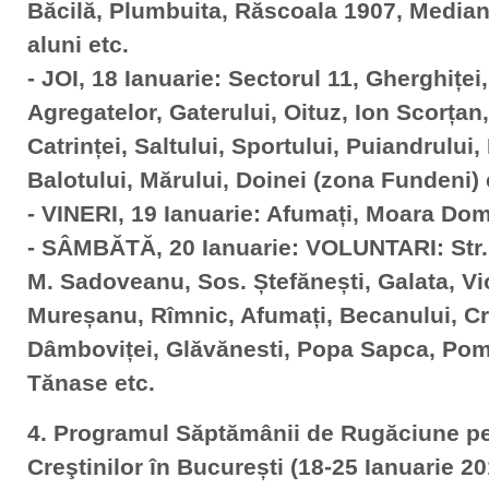
Băcilă, Plumbuita, Răscoala 1907, Media
aluni etc.
- JOI, 18 Ianuarie: Sectorul 11, Gherghiței
Agregatelor, Gaterului, Oituz, Ion Scorțan,
Catrinței, Saltului, Sportului, Puiandrului
Balotului, Mărului, Doinei (zona Fundeni) 
- VINERI, 19 Ianuarie: Afumați, Moara D
- SÂMBĂTĂ, 20 Ianuarie: VOLUNTARI: Str.
M. Sadoveanu, Sos. Ștefănești, Galata, Vio
Mureșanu, Rîmnic, Afumați, Becanului, Cr
Dâmboviței, Glăvănesti, Popa Sapca, Pomp
Tănase etc.
4. Programul Săptămânii de Rugăciune pe
Creştinilor în București (18-25 Ianuarie 20