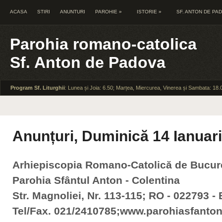
ACASA
STIRI
ANUNTURI
PAROHIE
»
ISTORIE
»
SF. ANTON DE PA
Parohia romano-catolica
Sf. Anton de Padova
Program Sf. Liturghii
: Lunea și Joia: 6.50; Marțea, Miercurea, Vinerea și Sambata: 18.
Anunțuri, Duminică 14 Ianuar
Arhiepiscopia Romano-Catolică de Bucur
Parohia Sfântul Anton - Colentina
Str. Magnoliei, Nr. 113-115; RO - 022793 - 
Tel/Fax. 021/2410785;www.parohiasfanton