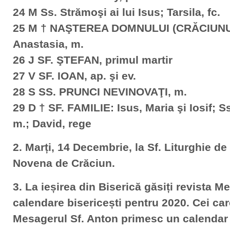
24 M Ss. Strămoşi ai lui Isus; Tarsila, fc.
25 M † NAŞTEREA DOMNULUI (CRĂCIUNUL)
Anastasia, m.
26 J SF. ŞTEFAN, primul martir
27 V SF. IOAN, ap. şi ev.
28 S SS. PRUNCI NEVINOVAŢI, m.
29 D † SF. FAMILIE: Isus, Maria şi Iosif; 
m.; David, rege
2. Marți, 14 Decembrie, la Sf. Liturghie de
Novena de Crăciun.
3. La ieșirea din Biserică găsiți revista M
calendare bisericești pentru 2020. Cei ca
Mesagerul Sf. Anton primesc un calendar 