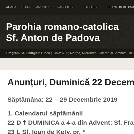
ACASA
STIRI
ANUNTURI
PAROHIE
»
ISTORIE
»
SF. ANTON DE PA
Parohia romano-catolica
Sf. Anton de Padova
Program Sf. Liturghii
: Lunea și Joia: 6.50; Marțea, Miercurea, Vinerea și Sambata: 18.
Anunțuri, Duminică 22 Decem
Săptămâna: 22 – 29 Decembrie 2019
1. Calendarul săptămânii
22 D † DUMINICA a 4-a din Advent; Sf. Fr
23 L Sf. Ioan de Kety, pr. *