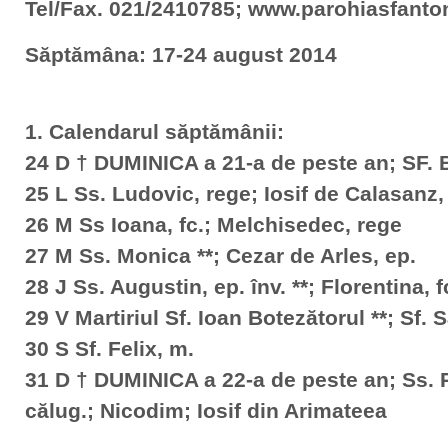
Tel/Fax. 021/2410785; www.parohiasfanto
Săptămâna: 17-24 august 2014
1. Calendarul săptămânii:
24 D † DUMINICA a 21-a de peste an; SF
25 L Ss. Ludovic, rege; Iosif de Calasanz, 
26 M Ss Ioana, fc.; Melchisedec, rege
27 M Ss. Monica **; Cezar de Arles, ep.
28 J Ss. Augustin, ep. înv. **; Florentina, f
29 V Martiriul Sf. Ioan Botezătorul **; Sf. 
30 S Sf. Felix, m.
31 D † DUMINICA a 22-a de peste an; Ss.
călug.; Nicodim; Iosif din Arimateea