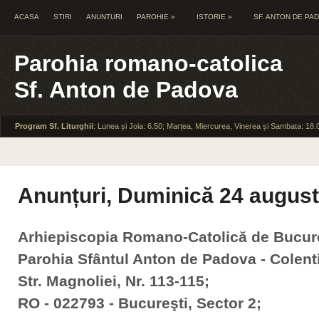
ACASA
STIRI
ANUNTURI
PAROHIE
»
ISTORIE
»
SF. ANTON DE PA
Parohia romano-catolica
Sf. Anton de Padova
Program Sf. Liturghii
: Lunea și Joia: 6.50; Marțea, Miercurea, Vinerea și Sambata: 18.
Anunțuri, Duminică 24 augus
Arhiepiscopia Romano-Catolică de Bucur
Parohia Sfântul Anton de Padova - Colent
Str. Magnoliei, Nr. 113-115;
RO - 022793 - Bucureşti, Sector 2;