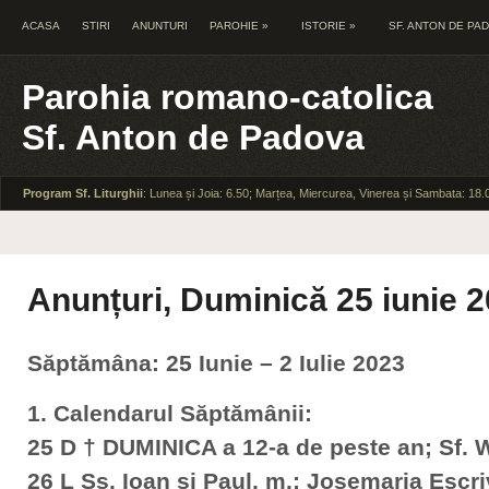
ACASA
STIRI
ANUNTURI
PAROHIE
»
ISTORIE
»
SF. ANTON DE PA
Parohia romano-catolica
Sf. Anton de Padova
Program Sf. Liturghii
: Lunea și Joia: 6.50; Marțea, Miercurea, Vinerea și Sambata: 18.
Anunțuri, Duminică 25 iunie 
Săptămâna: 25 Iunie – 2 Iulie 2023
1. Calendarul Săptămânii:
25 D † DUMINICA a 12-a de peste an; Sf. 
26 L Ss. Ioan şi Paul, m.; Josemaria Escri