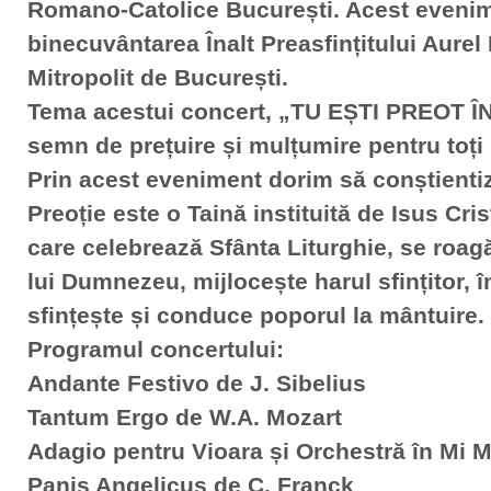
Romano-Catolice București. Acest evenime
binecuvântarea Înalt Preasfințitului Aurel
Mitropolit de București.
Tema acestui concert, „TU EȘTI PREOT ÎN
semn de prețuire și mulțumire pentru toți sl
Prin acest eveniment dorim să conștienti
Preoție este o Taină instituită de Isus Cri
care celebrează Sfânta Liturghie, se roag
lui Dumnezeu, mijlocește harul sfințitor, î
sfințește și conduce poporul la mântuire.
Programul concertului:
Andante Festivo de J. Sibelius
Tantum Ergo de W.A. Mozart
Adagio pentru Vioara și Orchestră în Mi 
Panis Angelicus de C. Franck