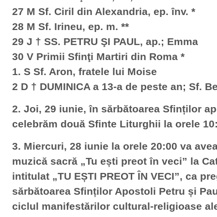
27 M Sf. Ciril din Alexandria, ep. înv. *
28 M Sf. Irineu, ep. m. **
29 J † SS. PETRU ŞI PAUL, ap.; Emma
30 V Primii Sfinţi Martiri din Roma *
1. S Sf. Aron, fratele lui Moise
2 D † DUMINICA a 13-a de peste an; Sf. Be
2. Joi, 29 iunie, în sărbătoarea Sfinților 
celebrăm două Sfinte Liturghii la orele 10
3. Miercuri, 28 iunie la orele 20:00 va ave
muzică sacră „Tu ești preot în veci” la Cat
intitulat „TU EȘTI PREOT ÎN VECI”, ca preg
sărbătoarea Sfinților Apostoli Petru și Pa
ciclul manifestărilor cultural-religioase a