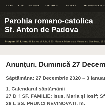
ACASA
STIRI
ANUNTURI
PAROHIE
»
ISTORIE
»
SF. ANTON DE PA
Parohia romano-catolica
Sf. Anton de Padova
Program Sf. Liturghii
: Lunea și Joia: 6.50; Marțea, Miercurea, Vinerea și Sambata: 18.
Anunțuri, Duminică 27 Decem
Săptămâna: 27 Decembrie 2020 – 3 Ianuar
1. Calendarul săptămânii
27 D † SF. FAMILIE: Isus, Maria şi Iosif; Sf.
28 L SS. PRUNCI NEVINOVAŢI, m.