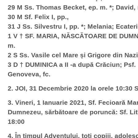
29 M Ss. Thomas Becket, ep. m. *; David,
30 M Sf. Felix I, pp.,
31 J Ss. Silvestru I, pp. *; Melania; Ecater
1 V † SF. MARIA, NĂSCĂTOARE DE DUMNEZ
m.
2 S Ss. Vasile cel Mare și Grigore din Nazia
3 D † DUMINICA a II -a după Crăciun; Psf. 
Genoveva, fc.
2. JOI, 31 Decembrie 2020 la orele 10:30 
3. Vineri, 1 Ianuarie 2021, Sf. Fecioară M
Dumnezeu, sărbătoare de poruncă: Sf. Litu
18:00
4. În timpul Adventului, toți copiii, adolesc