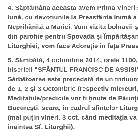
4. Săptămâna aceasta avem Prima Vineri 
lună, cu devoțiunile la Preasfânta Inimă a 
Neprihănită a Mariei. Vom vizita bolnavii 
din parohie pentru Spovada și Împărtășanie
Liturghiei, vom face Adorație în fața Prea
5. Sâmbătă, 4 octombrie 2014, orele 1100, 
bisericii "SFÂNTUL FRANCISC DE ASSISI"
Sărbătoarea este precedată de un triduum 
de 1, 2 şi 3 Octombrie (respectiv miercuri, 
Meditaţiile/predicile vor fi ţinute de Părinţ
Bucureşti, seara, în cadrul sfintelor Liturg
(mai puţin vineri, 3 oct, când meditaţia va
înaintea Sf. Liturghii).