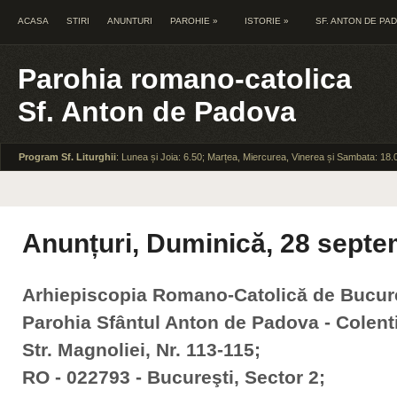
ACASA
STIRI
ANUNTURI
PAROHIE
»
ISTORIE
»
SF. ANTON DE PA
Parohia romano-catolica
Sf. Anton de Padova
Program Sf. Liturghii
: Lunea și Joia: 6.50; Marțea, Miercurea, Vinerea și Sambata: 18.
Anunțuri, Duminică, 28 septe
Arhiepiscopia Romano-Catolică de Bucur
Parohia Sfântul Anton de Padova - Colent
Str. Magnoliei, Nr. 113-115;
RO - 022793 - Bucureşti, Sector 2;