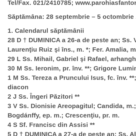
Tel/Fax. 021/2410785; www.parohiasfanto
Săptămâna: 28 septembrie – 5 octombrie
1. Calendarul săptămânii
28 D † DUMINICA a 26-a de peste an; Ss. 
Laurenţiu Ruiz şi îns., m. *; Fer. Amalia, m
29 L Ss. Mihail, Gabriel şi Rafael, arhangh
30 M Ss. Ieronim, pr. înv. **; Grigore Lumi
1 M Ss. Tereza a Pruncului Isus, fc. înv. 
diacon
2 J Ss. Îngeri Păzitori **
3 V Ss. Dionisie Areopagitul; Candida, m.;
Bogdánffy, ep. m.; Crescenţiu, pr. m.
4 S Sf. Francisc din Assisi **
5 D † DUMINICA a 27-a de peste an; Ss. Al