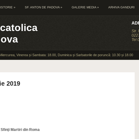
ISTORIE
»
SF. ANTON DE PADOVA
»
GALERIE MEDIA
»
ARHIVA GANDURI
AD
catolica
Str.
0227
dova
Tel
 Miercurea, Vinerea și Sambata: 18.00, Duminica și Sarbatorile de poruncă: 10.30 și 18.00
ie 2019
Sfinţi Martiri din Roma