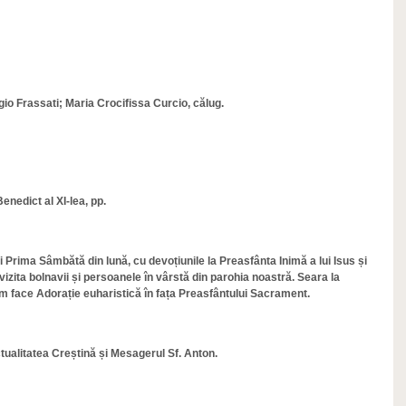
gio Frassati; Maria Crocifissa Curcio, călug.
nedict al XI-lea, pp.
rima Sâmbătă din lună, cu devoțiunile la Preasfânta Inimă a lui Isus și
vizita bolnavii și persoanele în vârstă din parohia noastră. Seara la
 vom face Adorație euharistică în fața Preasfântului Sacrament.
ctualitatea Creștină și Mesagerul Sf. Anton.