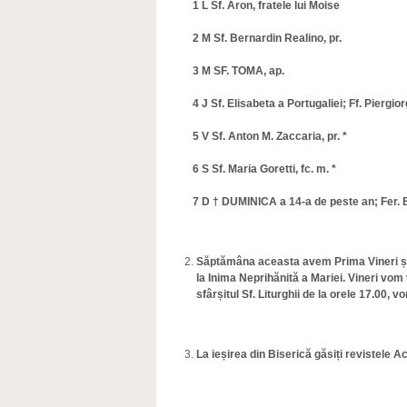
1 L Sf. Aron, fratele lui Moise
2 M Sf. Bernardin Realino, pr.
3 M SF. TOMA, ap.
4 J Sf. Elisabeta a Portugaliei; Ff. Piergior
5 V Sf. Anton M. Zaccaria, pr. *
6 S Sf. Maria Goretti, fc. m. *
7 D
†
DUMINICA a 14-a de peste an; Fer. Be
Săptămâna aceasta avem Prima Vineri și P
la Inima Neprihănită a Mariei. Vineri vom 
sfârșitul Sf. Liturghii de la orele 17.00,
La ieșirea din Biserică găsiți revistele A