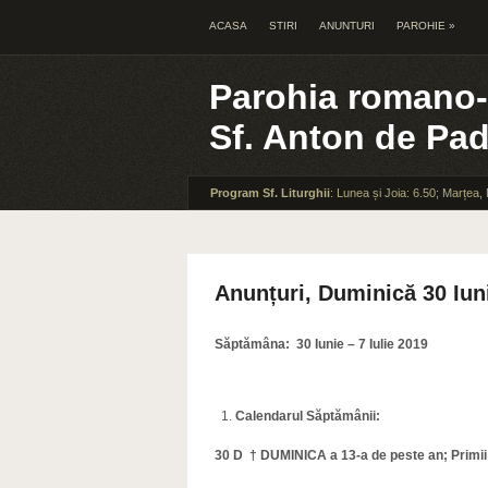
ACASA
STIRI
ANUNTURI
PAROHIE
»
Parohia romano-
Sf. Anton de Pa
Program Sf. Liturghii
: Lunea și Joia: 6.50; Marțea,
Anunțuri, Duminică 30 Iun
Săptămâna: 30 Iunie – 7 Iulie 2019
Calendarul Săptămânii:
30
D
†
DUMINICA a 13-a de peste an; Primii 