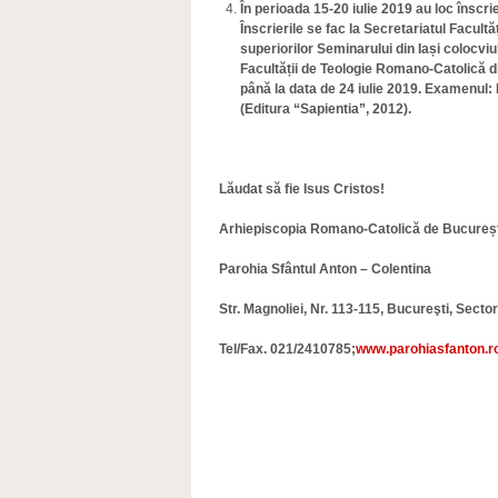
În perioada 15-20 iulie 2019 au loc înscrie
Înscrierile se fac la Secretariatul Facult
superiorilor Seminarului din Iași colocviu
Facultății de Teologie Romano-Catolică din
până la data de 24 iulie 2019. Examenul:
(Editura “Sapientia”, 2012).
Lăudat să fie Isus Cristos!
Arhiepiscopia Romano-Catolică de Bucureșt
Parohia Sfântul Anton – Colentina
Str. Magnoliei, Nr. 113-115, Bucureşti, Sector
Tel/Fax. 021/2410785;
www.parohiasfanton.r