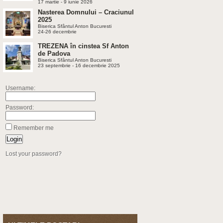
17 martie - 9 iunie 2026
Nasterea Domnului – Craciunul
2025
Biserica Sfântul Anton Bucuresti
24-26 decembrie
TREZENA în cinstea Sf Anton
de Padova
Biserica Sfântul Anton Bucuresti
23 septembrie - 16 decembrie 2025
Username:
Password:
Remember me
Lost your password?