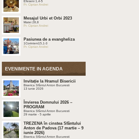
Efeseni 1,4-5
Pr. Ciprian Andrei
Mesajul Urbi et Orbi 2023
Matei 28,8
Pr. Ciprian Andrei
Pasiunea de a evangheliza
1Corinteni15,1-3
Pr. Ciprian Andrei
EVENIMENTE IN AGENDA
Invitație la Hramul Bisericii
Biserica Sfântul Anton Bucuresti
13 iunie 2026
Învierea Domnului 2026 –
PROGRAM
Biserica Sfântul Anton Bucuresti
29 martie - 5 aprilie
TREZENA în cinstea Sfântului
Anton de Padova (17 martie – 9
iunie 2026)
Biserica Sfântul Anton Bucuresti