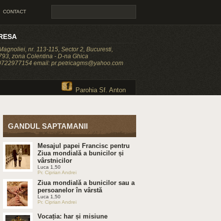
CONTACT
RESA
 Magnoliei, nr. 113-115, Sector 2, Bucuresti,
93, zona Colentina - D-na Ghica
 0722977154 email: pr.petricagms@yahoo.com
Parohia Sf. Anton
GANDUL SAPTAMANII
Mesajul papei Francisc pentru
Ziua mondială a bunicilor și
vârstnicilor
Luca 1,50
Pr. Ciprian Andrei
Ziua mondială a bunicilor sau a
persoanelor în vârstă
Luca 1,50
Pr. Ciprian Andrei
Vocația: har și misiune