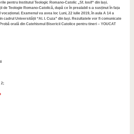
rile pentru Institutul Teologic Romano-Catolic „Sf. Iosif“ din Iași.
ății de Teologie Romano-Catolică, după ce în prealabil s-a susținut în fața
l vocațional. Examenul va avea loc Luni, 22 iulie 2019, în aula A 14 a
 cadrul Universității “Al. I. Cuza” din Iași. Rezultatele vor fi comunicate
 Probă orală din Catehismul Bisericii Catolice pentru tineri – YOUCAT
i
 2;
o