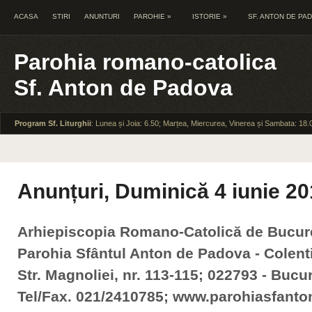
ACASA
STIRI
ANUNTURI
PAROHIE
»
ISTORIE
»
SF. ANTON DE PA
Parohia romano-catolica
Sf. Anton de Padova
Program Sf. Liturghii
: Lunea și Joia: 6.50; Marțea, Miercurea, Vinerea și Sambata: 18.
Anunțuri, Duminică 4 iunie 2
Arhiepiscopia Romano-Catolică de Bucur
Parohia Sfântul Anton de Padova - Colent
Str. Magnoliei, nr. 113-115; 022793 - Bucur
Tel/Fax. 021/2410785; www.parohiasfanto