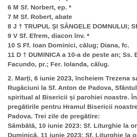
6 M Sf. Norbert, ep. *
7 M Sf. Robert, abate
8 J † TRUPUL ŞI SÂNGELE DOMNULUI; Sf.
9 V Sf. Efrem, diacon înv. *
10 S Ff. Ioan Dominici, călug; Diana, fc.
11 D † DUMINICA a 10-a de peste an; Ss. 
Facundo, pr.; Fer. Iolanda, călug.
2. Marți, 6 iunie 2023, încheiem Trezena s
Rugăciuni la Sf. Anton de Padova, Sfântul
spiritual al Bisericii și parohiei noastre.
pregătirile pentru Hramul Bisericii noastr
Padova. Trei zile de pregătire:
Sâmbătă, 10 iunie 2023: Sf. Liturghie la o
Duminică, 11 iunie 2023: Sf. Liturghie la o