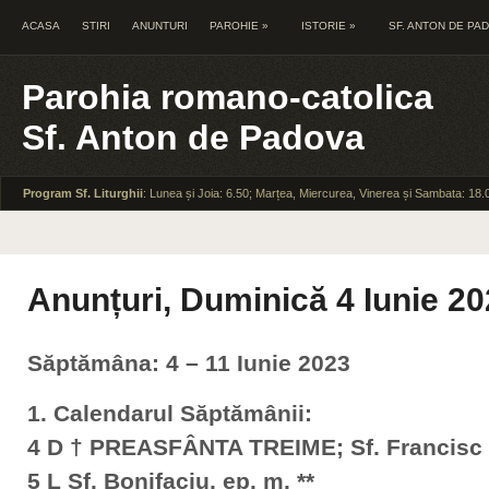
ACASA
STIRI
ANUNTURI
PAROHIE
»
ISTORIE
»
SF. ANTON DE PA
Parohia romano-catolica
Sf. Anton de Padova
Program Sf. Liturghii
: Lunea și Joia: 6.50; Marțea, Miercurea, Vinerea și Sambata: 18.
Anunțuri, Duminică 4 Iunie 2
Săptămâna: 4 – 11 Iunie 2023
1. Calendarul Săptămânii:
4 D † PREASFÂNTA TREIME; Sf. Francisc C
5 L Sf. Bonifaciu, ep. m. **