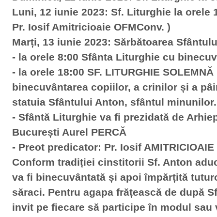
Luni, 12 iunie 2023: Sf. Liturghie la orele
Pr. Iosif Amitricioaie OFMConv. )
Marți, 13 iunie 2023: Sărbătoarea Sfântu
- la orele 8:00 Sfânta Liturghie cu binecuv
- la orele 18:00 SF. LITURGHIE SOLEMN
binecuvântarea copiilor, a crinilor și a pâ
statuia Sfântului Anton, sfântul minunilor.
- Sfântă Liturghie va fi prezidată de Arhie
București Aurel PERCĂ
- Preot predicator: Pr. Iosif AMITRICIOA
Conform tradiției cinstitorii Sf. Anton adu
va fi binecuvântată și apoi împărțită tuturo
săraci. Pentru agapa frățească de după S
invit pe fiecare să participe în modul sau