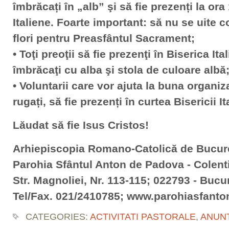
îmbrăcați în „alb” şi să fie prezenți la ora 
Italiene. Foarte important: să nu se uite c
flori pentru Preasfântul Sacrament;
• Toţi preoţii să fie prezenţi în Biserica Ita
îmbrăcaţi cu alba şi stola de culoare albă
• Voluntarii care vor ajuta la buna organiz
rugați, să fie prezenți în curtea Bisericii It
Lăudat să fie Isus Cristos!
Arhiepiscopia Romano-Catolică de Bucur
Parohia Sfântul Anton de Padova - Colent
Str. Magnoliei, Nr. 113-115; 022793 - Bucur
Tel/Fax. 021/2410785; www.parohiasfanto
CATEGORIES:
ACTIVITATI PASTORALE
,
ANUN