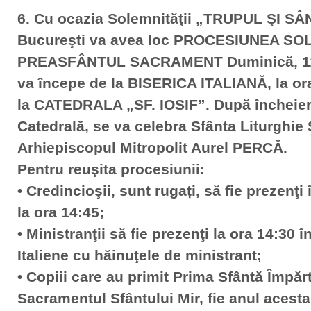
6. Cu ocazia Solemnităţii „TRUPUL ŞI 
Bucureşti va avea loc PROCESIUNEA S
PREASFÂNTUL SACRAMENT Duminică, 11 
va începe de la BISERICA ITALIANĂ, la ora
la CATEDRALA „SF. IOSIF”. După încheiere
Catedrală, se va celebra Sfânta Liturghie
Arhiepiscopul Mitropolit Aurel PERCĂ.
Pentru reuşita procesiunii:
• Credincioşii, sunt rugați, să fie prezenţi î
la ora 14:45;
• Ministranţii să fie prezenţi la ora 14:30 î
Italiene cu hăinuţele de ministrant;
• Copiii care au primit Prima Sfântă Împă
Sacramentul Sfântului Mir, fie anul acesta, 