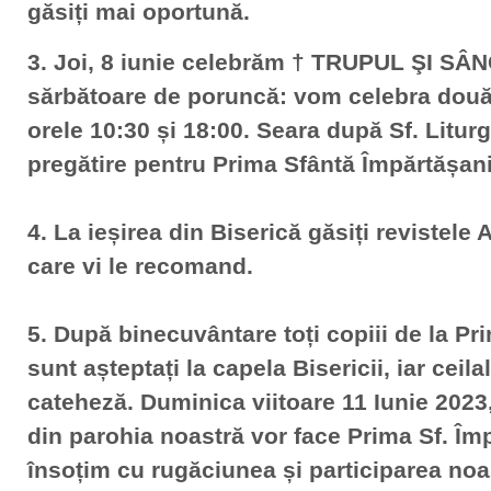
găsiți mai oportună.
3. Joi, 8 iunie celebrăm † TRUPUL ŞI 
sărbătoare de poruncă: vom celebra două S
orele 10:30 și 18:00. Seara după Sf. Litur
pregătire pentru Prima Sfântă Împărtășanie
4. La ieșirea din Biserică găsiți revistele 
care vi le recomand.
5. După binecuvântare toți copiii de la Pr
sunt așteptați la capela Bisericii, iar ceilal
cateheză. Duminica viitoare 11 Iunie 2023
din parohia noastră vor face Prima Sf. Împ
însoțim cu rugăciunea și participarea noa