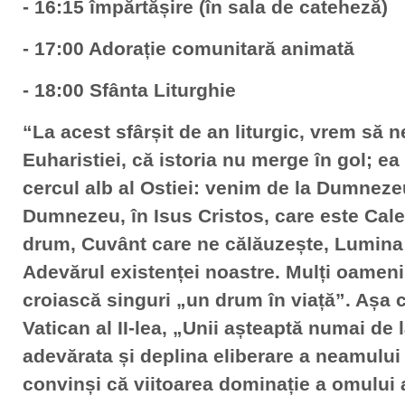
- 16:15 împărtășire (în sala de cateheză)
- 17:00 Adorație comunitară animată
- 18:00 Sfânta Liturghie
“La acest sfârșit de an liturgic, vrem să 
Euharistiei, că istoria nu merge în gol; ea
cercul alb al Ostiei: venim de la Dumneze
Dumnezeu, în Isus Cristos, care este Cale
drum, Cuvânt care ne călăuzește, Lumina 
Adevărul existenței noastre. Mulți oameni 
croiască singuri „un drum în viață”. Așa 
Vatican al II-lea, „Unii așteaptă numai de 
adevărata și deplina eliberare a neamulu
convinși că viitoarea dominație a omului