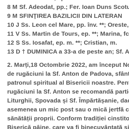
8 M Sf. Adeodat, pp.; Fer. Ioan Duns Scotu
9 M SFINŢIREA BAZILICII DIN LATERAN
10 J Ss. Leon cel Mare, pp. înv. **; Oreste
11 V Ss. Martin de Tours, ep. **; Marina, fc.
12 S Ss. Iosafat, ep. m. **; Cristian, m.
13 D † DUMINICA a 33-a de peste an; Sf. A
2. Marți,18 Octombrie 2022, am început N
de rugăciuni la Sf. Anton de Padova, sfânt
patronul spiritual al Bisericii noastre. P
rugăciuni la Sf. Anton se recomandă partic
Liturghii, Spovada și Sf. Împărtășanie, da
asemenea un mic post sau o mică jertfă co
sănătății proprii. Conform tradiției cinstit
Biserică pâine, care va fi binecuvântată și