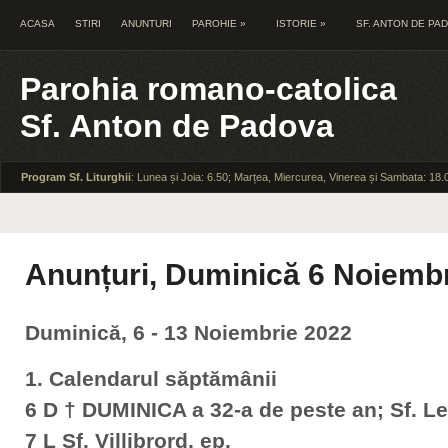
ACASA
STIRI
ANUNTURI
PAROHIE
»
ISTORIE
»
SF. ANTON DE PA
Parohia romano-catolica
Sf. Anton de Padova
Program Sf. Liturghii
: Lunea și Joia: 6.50; Marțea, Miercurea, Vinerea și Sambata: 18.
Anunțuri, Duminică 6 Noiemb
Duminică, 6 - 13 Noiembrie 2022
1. Calendarul săptămânii
6 D † DUMINICA a 32-a de peste an; Sf. L
7 L Sf. Villibrord, ep.