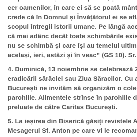
cer oamenilor, în care ei să se poată mân
crede că în Domnul și Învățătorul ei se afl
scopul întregii istorii umane. Pe lângă ac
că mai adânc decât toate schimbările exis
nu se schimbă și care își au temeiul ultim
același, ieri, astăzi și în veac” (GS 10). S
4. Duminică, 13 noiembrie se celebrează 
eradicării sărăciei sau Ziua Săracilor. Cu
București ne invităm să organizăm o colec
parohiile. Alimentele strînse în parohiile d
preluate de către Caritas București.
5. La ieșirea din Biserică găsiți revistele 
Mesagerul Sf. Anton pe care vi le recom