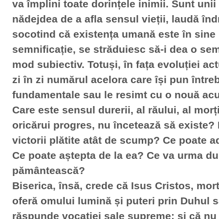
va împlini toate dorințele inimii. Sunt unii
nădejdea de a afla sensul vieții, laudă în
socotind că existența umană este în sine l
semnificație, se străduiesc să-i dea o sem
mod subiectiv. Totuși, în fața evoluției act
zi în zi numărul acelora care își pun între
fundamentale sau le resimt cu o nouă acu
Care este sensul durerii, al răului, al morți
oricărui progres, nu încetează să existe?
victorii plătite atât de scump? Ce poate 
Ce poate aștepta de la ea? Ce va urma du
pământească?
Biserica, însă, crede că Isus Cristos, mort 
oferă omului lumină și puteri prin Duhul 
răspunde vocației sale supreme; și că nu 