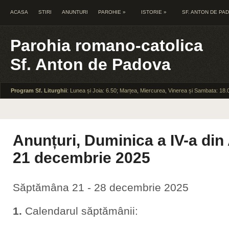
ACASA
STIRI
ANUNTURI
PAROHIE
»
ISTORIE
»
SF. ANTON DE PA
Parohia romano-catolica
Sf. Anton de Padova
Program Sf. Liturghii
: Lunea și Joia: 6.50; Marțea, Miercurea, Vinerea și Sambata: 18.
Anunțuri, Duminica a IV-a din
21 decembrie 2025
Săptămâna 21 - 28 decembrie 2025
1.
Calendarul săptămânii: