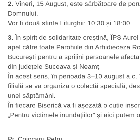
2.
Vineri, 15 August, este sărbătoare de por
Domnului.
Vor fi două sfinte Liturghii: 10:30 și 18:00.
3.
În spirit de solidaritate creștină, ÎPS Aur
apel către toate Parohiile din Arhidieceza 
București pentru a sprijini persoanele afecta
din județele Suceava și Neamț.
În acest sens, în perioada 3–10 august a.c. î
filială se va organiza o colectă specială, de
unei săptămâni.
În fiecare Biserică va fi așezată o cutie insc
„Pentru victimele inundațiilor” și aici putem o
Pr. Cojocaru Petru