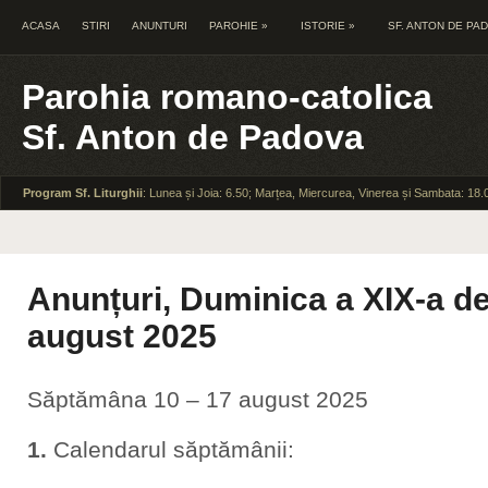
ACASA
STIRI
ANUNTURI
PAROHIE
»
ISTORIE
»
SF. ANTON DE PA
Parohia romano-catolica
Sf. Anton de Padova
Program Sf. Liturghii
: Lunea și Joia: 6.50; Marțea, Miercurea, Vinerea și Sambata: 18.
Anunțuri, Duminica a XIX-a de
august 2025
Săptămâna 10 – 17 august 2025
1.
Calendarul săptămânii: