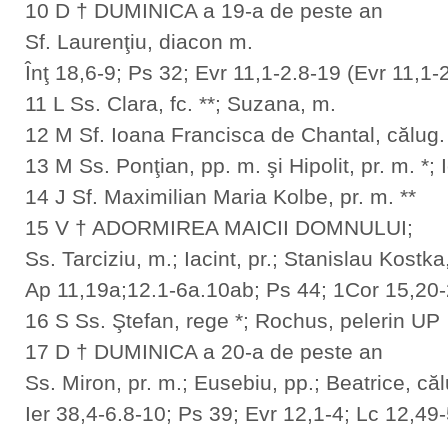
10 D † DUMINICA a 19-a de peste an
Sf. Laurenţiu, diacon m.
Înţ 18,6-9; Ps 32; Evr 11,1-2.8-19 (Evr 11,1-
11 L Ss. Clara, fc. **; Suzana, m.
12 M Sf. Ioana Francisca de Chantal, călug.
13 M Ss. Ponţian, pp. m. şi Hipolit, pr. m. *
14 J Sf. Maximilian Maria Kolbe, pr. m. **
15 V † ADORMIREA MAICII DOMNULUI;
Ss. Tarciziu, m.; Iacint, pr.; Stanislau Kostka
Ap 11,19a;12.1-6a.10ab; Ps 44; 1Cor 15,20-
16 S Ss. Ştefan, rege *; Rochus, pelerin UP
17 D † DUMINICA a 20-a de peste an
Ss. Miron, pr. m.; Eusebiu, pp.; Beatrice, căl
Ier 38,4-6.8-10; Ps 39; Evr 12,1-4; Lc 12,49