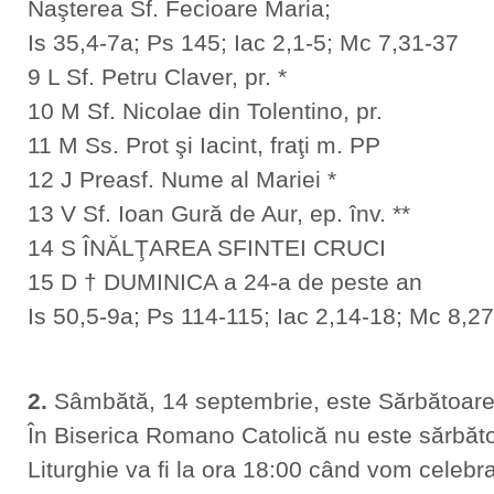
Naşterea Sf. Fecioare Maria;
Is 35,4-7a; Ps 145; Iac 2,1-5; Mc 7,31-37
9 L Sf. Petru Claver, pr. *
10 M Sf. Nicolae din Tolentino, pr.
11 M Ss. Prot şi Iacint, fraţi m. PP
12 J Preasf. Nume al Mariei *
13 V Sf. Ioan Gură de Aur, ep. înv. **
14 S ÎNĂLŢAREA SFINTEI CRUCI
15 D † DUMINICA a 24-a de peste an
Is 50,5-9a; Ps 114-115; Iac 2,14-18; Mc 8,2
2.
Sâmbătă, 14 septembrie, este Sărbătoarea Î
În Biserica Romano Catolică nu este sărbăt
Liturghie va fi la ora 18:00 când vom celebra