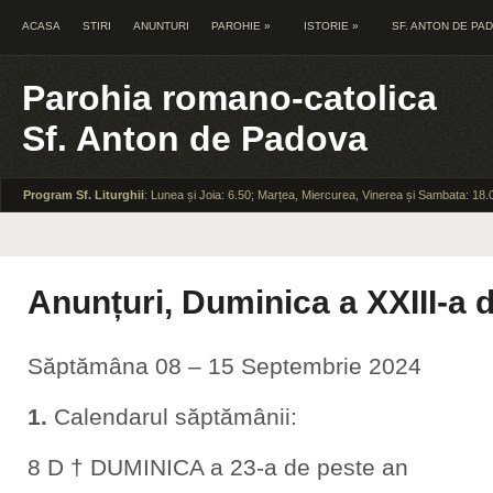
ACASA
STIRI
ANUNTURI
PAROHIE
»
ISTORIE
»
SF. ANTON DE PA
Parohia romano-catolica
Sf. Anton de Padova
Program Sf. Liturghii
: Lunea și Joia: 6.50; Marțea, Miercurea, Vinerea și Sambata: 18.
Anunțuri, Duminica a XXIII-a 
Săptămâna 08 – 15 Septembrie 2024
1.
Calendarul săptămânii:
8 D † DUMINICA a 23-a de peste an