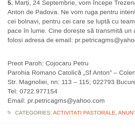
5.
Marți, 24 Septembrie, vom începe Trezena
Anton de Padova. Ne vom ruga pentru intenți
cei bolnavi, pentru cei care se luptă cu team
pace în lume. Cine dorește să transmită un a
folosi adresa de email: pr.petricagms@yah
Preot Paroh: Cojocaru Petru
Parohia Romano Catolică „Sf Anton” – Colen
Str. Magnoliei, nn: 113 – 115; 022793 Bucure
Tel: 0722.977154
Email: pr.petricagms@yahoo.com
CATEGORIES:
ACTIVITATI PASTORALE
,
ANUN