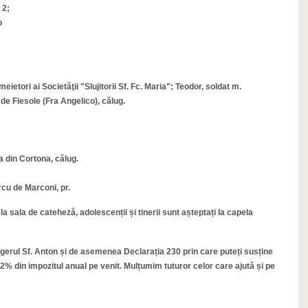
 2;
o
etori ai Societăţii "Slujitorii Sf. Fc. Maria"; Teodor, soldat m.
n de Fiesole (Fra Angelico), călug.
 din Cortona, călug.
cu de Marconi, pr.
i la sala de cateheză, adolescenții și tinerii sunt așteptați la capela
sagerul Sf. Anton și de asemenea Declarația 230 prin care puteți susține
2% din impozitul anual pe venit. Mulțumim tuturor celor care ajută și pe