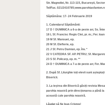
Str. Magnoliei, Nr. 113-115, Bucureşti, Sector
Tel/Fax. 021/2410785;www.parohiasfanton.r
Săptămâna: 17- 24 Februarie 2019
1. Calendarul Săptămânii:
17 D † DUMINICA a 6-a de peste an; Ss. Întemei
18 L Sf. Francisc Regis Clet, pr. m.; Fer. Ioa
19 M Sf. Mansuet, ep.
20 M Sf. Elefterie, ep.
21 J Sf. Petru Damian, ep. înv. *
22 V CATEDRA SF. AP. PETRU; Sf. Margareta
23 S Sf. Policarp, ep. m. **
24 D † DUMINICA a 7-a de peste an; Fer. Mar
2. După Sf. Liturghie toți elevii sunt așteptaț
Bisericii.
3. La ieșirea din Biserică găsiți revista Me
parohia noastră prin direcționarea a până la 
această cale parohia noastră.
Lăudat să fie Isus Cristos!