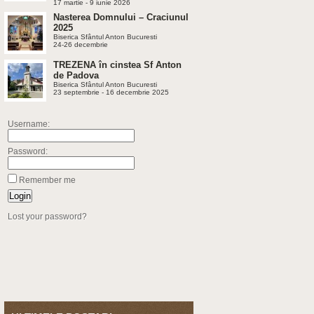
17 martie - 9 iunie 2026
Nasterea Domnului – Craciunul
2025
Biserica Sfântul Anton Bucuresti
24-26 decembrie
TREZENA în cinstea Sf Anton
de Padova
Biserica Sfântul Anton Bucuresti
23 septembrie - 16 decembrie 2025
Username:
Password:
Remember me
Lost your password?