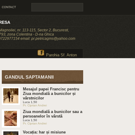
CONTACT
RESA
 Magnoliei, nr. 113-115, Sector 2, Bucuresti,
93, zona Colentina - D-na Ghica
 0722977154 email: pr.petricagms@yahoo.com
Parohia Sf. Anton
GANDUL SAPTAMANII
Mesajul papei Francisc pentru
Ziua mondială a bunicilor și
vârstnicilor
Luca 1,50
Pr. Ciprian Andrei
Ziua mondială a bunicilor sau a
persoanelor în vârstă
Luca 1,50
Pr. Ciprian Andrei
Vocația: har și misiune