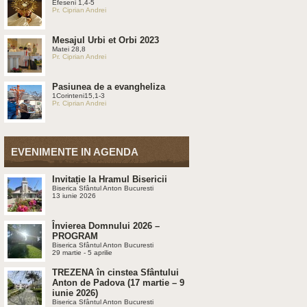
Efeseni 1,4-5
Pr. Ciprian Andrei
Mesajul Urbi et Orbi 2023
Matei 28,8
Pr. Ciprian Andrei
Pasiunea de a evangheliza
1Corinteni15,1-3
Pr. Ciprian Andrei
EVENIMENTE IN AGENDA
Invitație la Hramul Bisericii
Biserica Sfântul Anton Bucuresti
13 iunie 2026
Învierea Domnului 2026 –
PROGRAM
Biserica Sfântul Anton Bucuresti
29 martie - 5 aprilie
TREZENA în cinstea Sfântului
Anton de Padova (17 martie – 9
iunie 2026)
Biserica Sfântul Anton Bucuresti