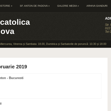
ISTORIE
»
SF. ANTON DE PADOVA
»
GALERIE MEDIA
»
ARHIVA GANDURI
AD
catolica
Str.
0227
dova
Tel
 Miercurea, Vinerea și Sambata: 18.00, Duminica și Sarbatorile de poruncă: 10.30 și 18.00
ruarie 2019
nton - Bucuresti
i