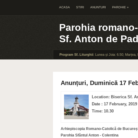
ACASA
STIRI
ANUNTURI
PAROHIE
»
Parohia romano-
Sf. Anton de Pa
Program Sf. Liturghii
: Lunea și Joia: 6.50; Marțea,
Anunțuri, Duminică 17 Feb
Location: Biserica Sf. A
Date : 17 February, 2019
Time: 10.30
Arhiepiscopia Romano-Catolică de Bucureșt
Parohia Sfântul Anton - Colentina