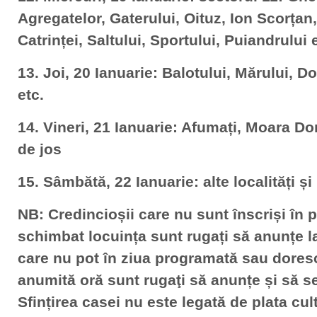
Agregatelor, Gaterului, Oituz, Ion Scorțan,
Catrinței, Saltului, Sportului, Puiandrului 
13. Joi, 20 Ianuarie: Balotului, Mărului, D
etc.
14. Vineri, 21 Ianuarie: Afumați, Moara D
de jos
15. Sâmbătă, 22 Ianuarie: alte localități ș
NB: Credincioșii care nu sunt înscriși în 
schimbat locuința sunt rugați să anunțe la
care nu pot în ziua programată sau dore
anumită oră sunt rugaţi să anunțe și să 
Sfințirea casei nu este legată de plata cul