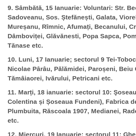
9. Sâmbătă, 15 Ianuarie: Voluntari: Str. B
Sadoveanu, Sos. Ștefănești, Galata, Viorel
Mureșanu, Rîmnic, Afumați, Becanului, Cr
Dâmboviței, Glăvănesti, Popa Sapca, Pomp
Tănase etc.
10. Luni, 17 Ianuarie; sectorul 9 Tei-Toboc
Nicolae Pârâu, Pălămidei, Paroșeni, Beiu 
Tămâiaorei, Ivărului, Petricani etc.
11. Marți, 18 ianuarie: sectorul 10: Şosea
Colentina și Șoseaua Fundeni), Fabrica d
Plumbuita, Răscoala 1907, Medianei, Rad
etc.
12. Miercuri, 19 Ianuarie: sectorul 11: Ghe