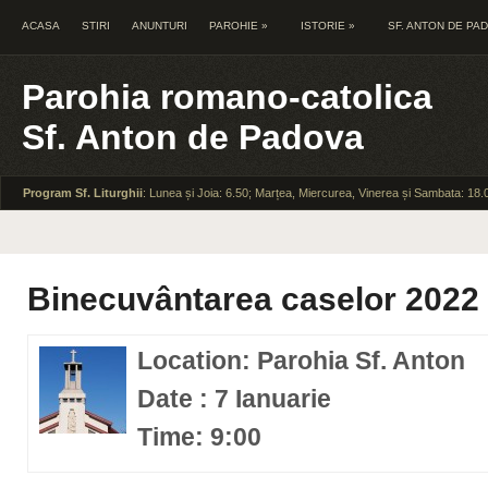
ACASA
STIRI
ANUNTURI
PAROHIE
»
ISTORIE
»
SF. ANTON DE PA
Parohia romano-catolica
Sf. Anton de Padova
Program Sf. Liturghii
: Lunea și Joia: 6.50; Marțea, Miercurea, Vinerea și Sambata: 18.
Binecuvântarea caselor 2022
Location: Parohia Sf. Anton
Date : 7 Ianuarie
Time: 9:00