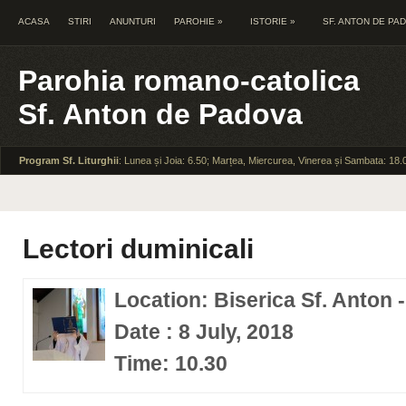
ACASA
STIRI
ANUNTURI
PAROHIE
»
ISTORIE
»
SF. ANTON DE PA
Parohia romano-catolica
Sf. Anton de Padova
Program Sf. Liturghii
: Lunea și Joia: 6.50; Marțea, Miercurea, Vinerea și Sambata: 18.
Lectori duminicali
Location: Biserica Sf. Anton 
Date : 8 July, 2018
Time: 10.30