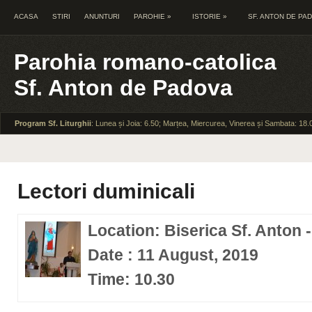
ACASA
STIRI
ANUNTURI
PAROHIE
»
ISTORIE
»
SF. ANTON DE PA
Parohia romano-catolica
Sf. Anton de Padova
Program Sf. Liturghii
: Lunea și Joia: 6.50; Marțea, Miercurea, Vinerea și Sambata: 18.
Lectori duminicali
Location: Biserica Sf. Anton 
Date : 11 August, 2019
Time: 10.30