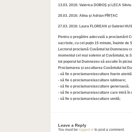
13.03. 2016: Valerica DOBOŞ şi LECA Silviu
20.03. 2016: Alina şi Adrian PÎRȚAC
27.03. 2016: Laura FLOREAN și Gabriel HU
Pentru o pregătire adecvată a proclamării Cu
sacristie, cu cel puţin 15 minute, înainte de 
Lectorul proclamă Cuvântul lui Dumnezeu cu 
momentul cel mai solemn al Cuvântului, la S
tot poporul lui Dumnezeu să asculte în picio
Proclamarea și ascultarea Cuvântului lui D
- să fie o proclamare/ascultare foarte atentă
- să fie o proclamare/ascultare iubitoare;
- să fie o proclamare/ascultare generoasă;
- să fie o proclamare/ascultare care intră în
- să fie o proclamare/ascultare umilă;
Leave a Reply
You must be
logged in
to post a comment.