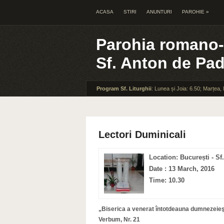
ACASA
STIRI
ANUNTURI
PAROHIE
»
Parohia romano-
Sf. Anton de Pa
Program Sf. Liturghii
: Lunea și Joia: 6.50; Marțea,
Lectori Duminicali
Location: București - S
Date : 13 March, 2016
Time: 10.30
„Biserica a venerat întotdeauna dumnezeieşt
Verbum, Nr. 21