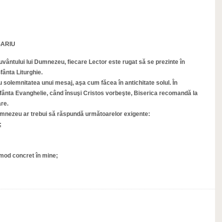
SARIU
vântului lui Dumnezeu, fiecare Lector este rugat să se prezinte în
Sfânta Liturghie.
solemnitatea unui mesaj, aşa cum făcea în antichitate solul. În
fânta Evanghelie, când însuşi Cristos vorbeşte, Biserica recomandă la
are.
umnezeu ar trebui să răspundă următoarelor exigente:
;
 mod concret în mine;