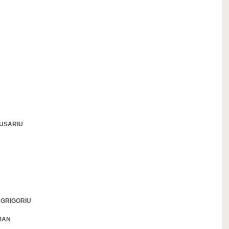
 HUSARIU
n GRIGORIU
IMAN