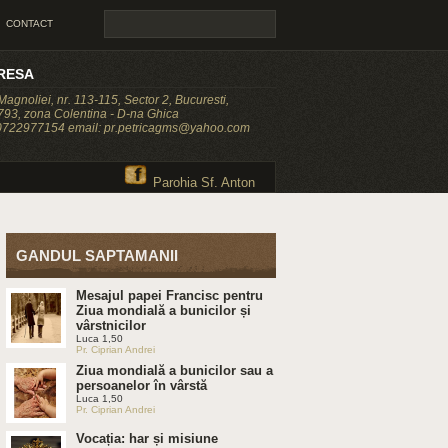
CONTACT
RESA
 Magnoliei, nr. 113-115, Sector 2, Bucuresti,
93, zona Colentina - D-na Ghica
 0722977154 email: pr.petricagms@yahoo.com
Parohia Sf. Anton
GANDUL SAPTAMANII
Mesajul papei Francisc pentru
Ziua mondială a bunicilor și
vârstnicilor
Luca 1,50
Pr. Ciprian Andrei
Ziua mondială a bunicilor sau a
persoanelor în vârstă
Luca 1,50
Pr. Ciprian Andrei
Vocația: har și misiune