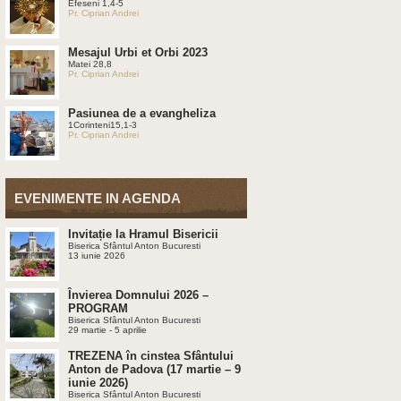
Efeseni 1,4-5
Pr. Ciprian Andrei
Mesajul Urbi et Orbi 2023
Matei 28,8
Pr. Ciprian Andrei
Pasiunea de a evangheliza
1Corinteni15,1-3
Pr. Ciprian Andrei
EVENIMENTE IN AGENDA
Invitație la Hramul Bisericii
Biserica Sfântul Anton Bucuresti
13 iunie 2026
Învierea Domnului 2026 –
PROGRAM
Biserica Sfântul Anton Bucuresti
29 martie - 5 aprilie
TREZENA în cinstea Sfântului
Anton de Padova (17 martie – 9
iunie 2026)
Biserica Sfântul Anton Bucuresti