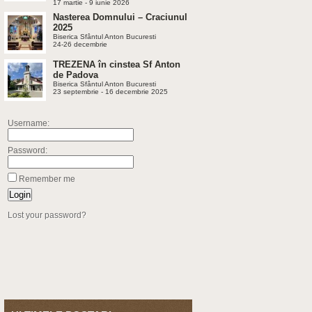
17 martie - 9 iunie 2026
Nasterea Domnului – Craciunul
2025
Biserica Sfântul Anton Bucuresti
24-26 decembrie
TREZENA în cinstea Sf Anton
de Padova
Biserica Sfântul Anton Bucuresti
23 septembrie - 16 decembrie 2025
Username:
Password:
Remember me
Lost your password?