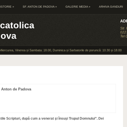
ISTORIE
»
SF. ANTON DE PADOVA
»
GALERIE MEDIA
»
ARHIVA GANDURI
AD
catolica
Str.
0227
dova
Tel
 Miercurea, Vinerea și Sambata: 18.00, Duminica și Sarbatorile de poruncă: 10.30 și 18.00
f. Anton de Padova
ile Scripturi, după cum a venerat şi însuşi Trupul Domnului”. Dei