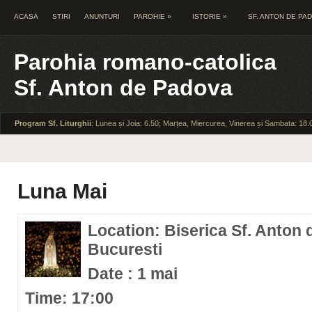
ACASA
STIRI
ANUNTURI
PAROHIE
»
ISTORIE
»
SF. ANTON DE PA
Parohia romano-catolica
Sf. Anton de Padova
Program Sf. Liturghii
: Lunea și Joia: 6.50; Marțea, Miercurea, Vinerea și Sambata: 18.
Luna Mai
Location: Biserica Sf. Anton 
Bucuresti
Date : 1 mai
Time: 17:00