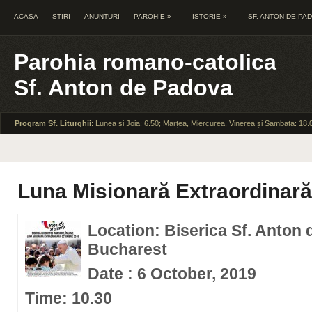
ACASA
STIRI
ANUNTURI
PAROHIE
»
ISTORIE
»
SF. ANTON DE PA
Parohia romano-catolica
Sf. Anton de Padova
Program Sf. Liturghii
: Lunea și Joia: 6.50; Marțea, Miercurea, Vinerea și Sambata: 18.
Luna Misionară Extraordinară
Location: Biserica Sf. Anton 
Bucharest
Date : 6 October, 2019
Time: 10.30