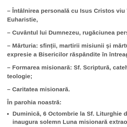
– Întâlnirea personală cu Isus Cristos viu 
Euharistie,
– Cuvântul lui Dumnezeu, rugăciunea per
– Mărturia: sfinții, martirii misiunii și mărt
expresie a Bisericilor răspândite în între
– Formarea misionară: Sf. Scriptură, catehe
teologie;
– Caritatea misionară.
În parohia noastră:
Duminică, 6 Octombrie la Sf. Liturghie 
inaugura solemn Luna misionară extrao