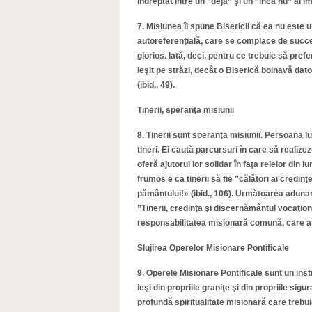
îndreptat între un ”deja” şi un ”încă nu” al Îm
7. Misiunea îi spune Bisericii că ea nu este 
autoreferenţială, care se complace de succes
glorios. Iată, deci, pentru ce trebuie să pr
ieşit pe străzi, decât o Biserică bolnavă dator
(ibid., 49).
Tinerii, speranţa misiunii
8. Tinerii sunt speranţa misiunii. Persoana l
tineri. Ei caută parcursuri în care să realizeze
oferă ajutorul lor solidar în faţa relelor din l
frumos e ca tinerii să fie ”călători ai credinţei
pământului!» (ibid., 106). Următoarea adunar
”Tinerii, credinţa şi discernământul vocaţiona
responsabilitatea misionară comună, care are
Slujirea Operelor Misionare Pontificale
9. Operele Misionare Pontificale sunt un inst
ieşi din propriile graniţe şi din propriile sig
profundă spiritualitate misionară care trebui