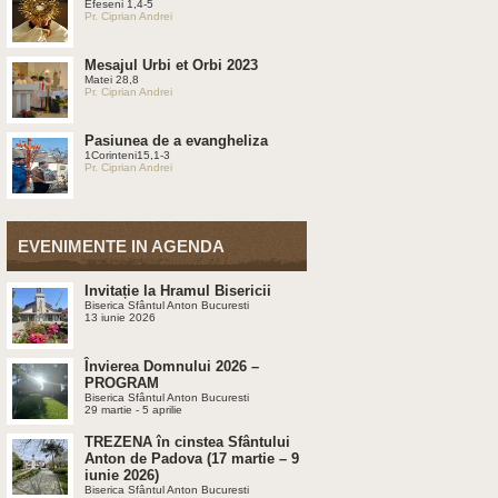
Efeseni 1,4-5
Pr. Ciprian Andrei
Mesajul Urbi et Orbi 2023
Matei 28,8
Pr. Ciprian Andrei
Pasiunea de a evangheliza
1Corinteni15,1-3
Pr. Ciprian Andrei
EVENIMENTE IN AGENDA
Invitație la Hramul Bisericii
Biserica Sfântul Anton Bucuresti
13 iunie 2026
Învierea Domnului 2026 –
PROGRAM
Biserica Sfântul Anton Bucuresti
29 martie - 5 aprilie
TREZENA în cinstea Sfântului
Anton de Padova (17 martie – 9
iunie 2026)
Biserica Sfântul Anton Bucuresti