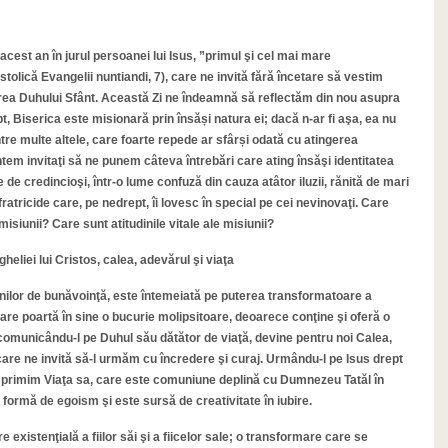
acest an în jurul persoanei lui Isus, ”primul şi cel mai mare
stolică Evangelii nuntiandi, 7), care ne invită fără încetare să vestim
terea Duhului Sfânt. Această Zi ne îndeamnă să reflectăm din nou asupra
pt, Biserica este misionară prin însăși natura ei; dacă n-ar fi aşa, ea nu
 între multe altele, care foarte repede ar sfârși odată cu atingerea
tem invitaţi să ne punem câteva întrebări care ating însăşi identitatea
 de credincioşi, într-o lume confuză din cauza atâtor iluzii, rănită de mari
ratricide care, pe nedrept, îi lovesc în special pe cei nevinovaţi. Care
siunii? Care sunt atitudinile vitale ale misiunii?
liei lui Cristos, calea, adevărul şi viaţa
enilor de bunăvoinţă, este întemeiată pe puterea transformatoare a
re poartă în sine o bucurie molipsitoare, deoarece conţine şi oferă o
e, comunicându-l pe Duhul său dătător de viaţă, devine pentru noi Calea,
a care ne invită să-l urmăm cu încredere şi curaj. Urmându-l pe Isus drept
 primim Viaţa sa, care este comuniune deplină cu Dumnezeu Tatăl în
e formă de egoism şi este sursă de creativitate în iubire.
xistenţială a fiilor săi şi a fiicelor sale; o transformare care se