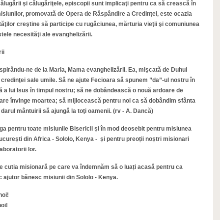
i, călugării şi călugăriţele, episcopii sunt implicaţi pentru ca să crească în
misiunilor, promovată de Opera de Răspândire a Credinţei, este ocazia
ţilor creştine să participe cu rugăciunea, mărturia vieţii şi comuniunea
tele necesităţi ale evanghelizării.
ii
 inspirându-ne de la Maria, Mama evanghelizării. Ea, mişcată de Duhul
a credinţei sale umile. Să ne ajute Fecioara să spunem ”da”-ul nostru în
 a lui Isus în timpul nostru; să ne dobândească o nouă ardoare de
i care învinge moartea; să mijlocească pentru noi ca să dobândim sfânta
darul mântuirii să ajungă la toţi oamenii. (rv - A. Dancă)
ga pentru toate misiunile Bisericii și în mod deosebit pentru misiunea
rești din Africa - Sololo, Kenya - și pentru preoții noștri misionari
boratorii lor.
e cutia misionară pe care va îndemnăm să o luați acasă pentru ca
c ajutor bănesc misiunii din Sololo - Kenya.
noi!
oi!