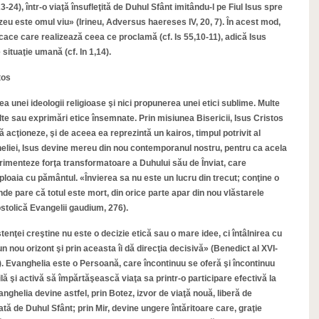
3-24), într-o viaţă însufleţită de Duhul Sfânt imitându-l pe Fiul Isus spre
zeu este omul viu» (Irineu, Adversus haereses IV, 20, 7). În acest mod,
icace care realizează ceea ce proclamă (cf. Is 55,10-11), adică Isus
 situaţie umană (cf. In 1,14).
tos
ea unei ideologii religioase şi nici propunerea unei etici sublime. Multe
lte sau exprimări etice însemnate. Prin misiunea Bisericii, Isus Cristos
 acţioneze, şi de aceea ea reprezintă un kairos, timpul potrivit al
heliei, Isus devine mereu din nou contemporanul nostru, pentru ca acela
erimenteze forţa transformatoare a Duhului său de Înviat, care
oaia cu pământul. «Învierea sa nu este un lucru din trecut; conţine o
de pare că totul este mort, din orice parte apar din nou vlăstarele
postolică Evangelii gaudium, 276).
enţei creştine nu este o decizie etică sau o mare idee, ci întâlnirea cu
n nou orizont şi prin aceasta îi dă direcţia decisivă» (Benedict al XVI-
1). Evanghelia este o Persoană, care încontinuu se oferă şi încontinuu
lă şi activă să împărtăşească viaţa sa printr-o participare efectivă la
nghelia devine astfel, prin Botez, izvor de viaţă nouă, liberă de
tă de Duhul Sfânt; prin Mir, devine ungere întăritoare care, graţie