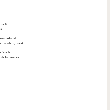
tă fii
ii.
e-am adunat
tru, sfânt, curat.
 fața ta;
 de lumea rea.