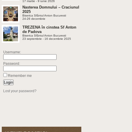
17 martie - 9 iunie 2026
Nasterea Domnului – Craciunul
2025
Biserica Sfântul Anton Bucuresti
24-26 decembrie
TREZENA în cinstea Sf Anton
de Padova
Biserica Sfântul Anton Bucuresti
23 septembrie - 16 decembrie 2025
Username:
Password:
Remember me
Lost your password?