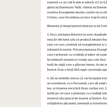
exprimă ca un cult în duh şi adevăr (cf. In 4,2
gloria lui Dumnezeu Tatăl. «Gloria lui Dumne
vestirea Evangheliei devine cuvânt viu şi ef
Cristos, care încontinuu se face trup în orice
Misiunea şi timpul potrivit (kairos) al lui Cris
3. Deci, misiunea Bisericii nu este răspândir
mişcări din lume ştiu să producă idealuri îna
este cel care continuă să evanghelizeze şi să
mântuirii în istorie. Prin proclamarea Evang
care-l primeşte cu credinţă şi iubire să exp
fecundează umanul şi creaţia aşa cum face pl
forţă de viaţă care a pătruns lumea. Acolo un
învierii. Este o forţă fără egal» (exortaţia a
4. Să ne amintim mereu că «la începutul exist
un eveniment, cu o Persoană, care dă vieţii u
lea, scrisoarea enciclică Deus caritas est, 
invită pe cel care o primeşte cu credinţă umi
misterul său pascal de moarte şi înviere. Eva
străpânirea păcatului, luminată şi transforma