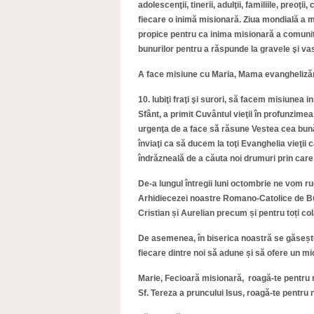
adolescenţii, tinerii, adulţii, familiile, preoţi
fiecare o inimă misionară. Ziua mondială a 
propice pentru ca inima misionară a comunită
bunurilor pentru a răspunde la gravele şi vas
A face misiune cu Maria, Mama evanghelizăr
10. Iubiţi fraţi şi surori, să facem misiunea
Sfânt, a primit Cuvântul vieţii în profunzime
urgenţa de a face să răsune Vestea cea bună
înviaţi ca să ducem la toţi Evanghelia vieţi
îndrăzneală de a căuta noi drumuri prin care 
De-a lungul întregii luni octombrie ne vom ru
Arhidiecezei noastre Romano-Catolice de Bucu
Cristian și Aurelian precum și pentru toți cola
De asemenea, în biserica noastră se găseșt
fiecare dintre noi să adune și să ofere un mi
Marie, Fecioară misionară, roagă-te pentru 
Sf. Tereza a pruncului Isus, roagă-te pentru n