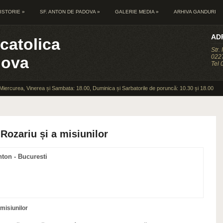
ISTORIE
»
SF. ANTON DE PADOVA
»
GALERIE MEDIA
»
ARHIVA GANDURI
AD
catolica
Str.
0227
dova
Tel
 Miercurea, Vinerea și Sambata: 18.00, Duminica și Sarbatorile de poruncă: 10.30 și 18.00
Rozariu și a misiunilor
nton - Bucuresti
 misiunilor