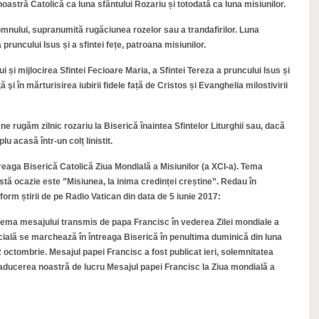
astră Catolică ca luna sfântului Rozariu și totodată ca luna misiunilor.
mnului, supranumită rugăciunea rozelor sau a trandafirilor. Luna
pruncului Isus și a sfintei fețe, patroana misiunilor.
 și mijlocirea Sfintei Fecioare Maria, a Sfintei Tereza a pruncului Isus și
 şi în mărturisirea iubirii fidele față de Cristos și Evanghelia milostivirii
 ne rugăm zilnic rozariu la Biserică înaintea Sfintelor Liturghii sau, dacă
u acasă într-un colț linistit.
eaga Biserică Catolică Ziua Mondială a Misiunilor (a XCI-a). Tema
tă ocazie este ”Misiunea, la inima credinței creștine”. Redau în
form știrii de pe Radio Vatican din data de 5 iunie 2017:
 tema mesajului transmis de papa Francisc în vederea Zilei mondiale a
ecială se marchează în întreaga Biserică în penultima duminică din luna
 octombrie. Mesajul papei Francisc a fost publicat ieri, solemnitatea
raducerea noastră de lucru Mesajul papei Francisc la Ziua mondială a