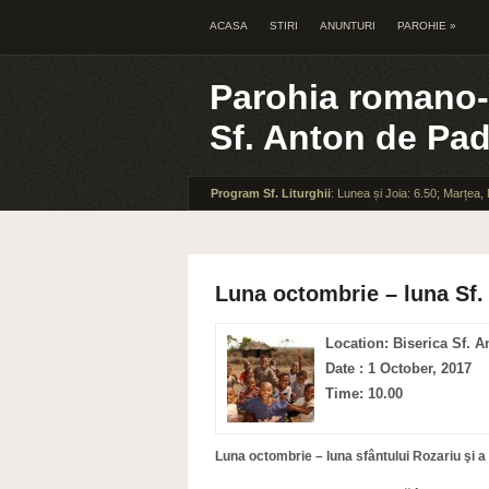
ACASA
STIRI
ANUNTURI
PAROHIE
»
Parohia romano-
Sf. Anton de Pa
Program Sf. Liturghii
: Lunea și Joia: 6.50; Marțea,
Luna octombrie – luna Sf. 
Location: Biserica Sf. A
Date : 1 October, 2017
Time: 10.00
Luna octombrie – luna sfântului Rozariu şi a