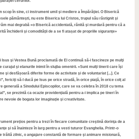
părăţiei cerurilor.
un scop în sine, ci instrument umil şi mediere a Împărăţiei. O Biserică
ele pământeşti, nu este Biserica lui Cristos, trupul său răstignit şi
eferăm mai degrabă «o Biserică accidentată, rănită şi murdară pentru că a
ită închiderii şi comodităţii de a se fi atașat de propriile siguranţe»
ui Isus şi Vestea Bună proclamată de El continuă să-i fascineze pe mulţi
 curajul şi elanurile inimii în slujba omenirii. «Sunt mulţi tinerii care îşi
ume şi desfășoară diferite forme de activitate şi de voluntariat [...]. Ce
”, fericiţi să-l ducă pe Isus pe orice stradă, în orice piaţă, în orice colţ al
e generală a Sinodului Episcopilor, care se va celebra în 2018 cu tema
l”, se prezintă ca ocazie providenţială pentru a-i implica pe tineri în
 nevoie de bogata lor imaginaţie şi creativitate.
rument preţios pentru a trezi în fiecare comunitate creştină dorinţa de a
uranţe şi să înainteze în larg pentru a vesti tuturor Evanghelia. Printr-o
e trăită zilnic, o angajare constantă de formare şi animare misionară,