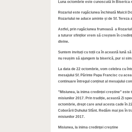
Luna octombrie este cunoscută în Biserica no
Rozariul este rugăciunea închinată Maicii Do
Rozariului ne aduce aminte și de Sf. Tereza a 
Astfel, prin rugăciunea frumoasă a Rozariului
a tuturor sfinților vrem să creștem în credinţă
divine.
Suntem invitați cu toții ca în această lună să
nu reușim să ajungem la biserică, pur si simpl
La data de 22 octombrie, vom celebra cu într
mesajului Sf. Părinte Papa Francisc cu aceas
continuare întregul conținut al mesajului con
”Misiunea, la inima credinței creștine” este
misiunilor 2017. Prin tradiție, această Zi sp
octombrie, drept care anul acesta cade în 22
Coborârii Duhului Sfânt. Redăm mai jos în t
misiunilor 2017.
Misiunea, la inima credinţei creştine