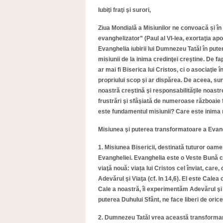
Iubiţi fraţi şi surori,
Ziua Mondială a Misiunilor ne convoacă și în 
evanghelizator” (Paul al VI-lea, exortaţia apo
Evanghelia iubirii lui Dumnezeu Tatăl în pu
misiunii de la inima credinţei creştine. De fa
ar mai fi Biserica lui Cristos, ci o asociaţie
propriului scop şi ar dispărea. De aceea, sun
noastră creştină şi responsabilităţile noastre
frustrări şi sfâşiată de numeroase războaie f
este fundamentul misiunii? Care este inima mi
Misiunea şi puterea transformatoare a Evanghe
1. Misiunea Bisericii, destinată tuturor oam
Evangheliei. Evanghelia este o Veste Bună ca
viaţă nouă: viața lui Cristos cel înviat, car
Adevărul şi Viaţa (cf. In 14,6). El este Cale
Cale a noastră, îi experimentăm Adevărul şi
puterea Duhului Sfânt, ne face liberi de oric
2. Dumnezeu Tatăl vrea această transformare e