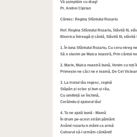
Vă așteptăm cu drag!
Pr. Andrei Ciprian
Cântec: Regina Sfântului Rozariu
Ref. Regina Sfântului Rozariu, Slăvită fii, slăvi
Biserica întreagă-ți cântă, Slăvită fii, slăvită f
1. În luna Sfântului Rozariu,
Cu ceru-ntreg n
Să o slavim pe Maica noastră, Prin cântul nos
2. Marie, Maica noastră bună, Venim cu toți în
Primește-ne căci ne e teamă, De Cel Viclean
3. La tronul tău regesc, regină
Stăpân și sclav și bun și rău,
Cu umilință se închină,
Cerâindu-ți ajutorul tău!
4. Tu ne ajută bună - Mamă
În drum pe-acest străin pământ
Având rozariu-n mâini ca armă
Calvarul să-l urmăm cântând!