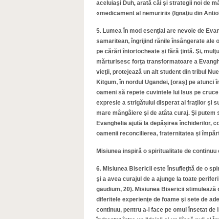
aceluiaşi Duh, arată căi şi strategii noi de m
«medicament al nemuririi» (Ignaţiu din Antioh
5. Lumea în mod esenţial are nevoie de Evang
samaritean, îngrijind rănile însângerate ale o
pe cărări întortocheate şi fără ţintă. Şi, mu
mărturisesc forţa transformatoare a Evanghel
vieţii, protejează un alt student din tribul N
Kitgum, în nordul Ugandei, [oraș] pe atunci 
oameni să repete cuvintele lui Isus pe cru
expresie a strigătului disperat al fraţilor şi
mare mângâiere şi de atâta curaj. Şi putem s
Evanghelia ajută la depășirea închiderilor, co
oamenii reconcilierea, fraternitatea şi împăr
Misiunea inspiră o spiritualitate de continuu e
6. Misiunea Bisericii este însufleţită de o sp
şi a avea curajul de a ajunge la toate perife
gaudium, 20). Misiunea Bisericii stimulează o a
diferitele experienţe de foame şi sete de ade
continuu, pentru a-l face pe omul însetat de i