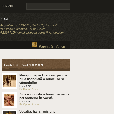
CONTACT
RESA
 Magnoliei, nr. 113-115, Sector 2, Bucuresti,
93, zona Colentina - D-na Ghica
 0722977154 email: pr.petricagms@yahoo.com
Parohia Sf. Anton
GANDUL SAPTAMANII
Mesajul papei Francisc pentru
Ziua mondială a bunicilor și
vârstnicilor
Luca 1,50
Pr. Ciprian Andrei
Ziua mondială a bunicilor sau a
persoanelor în vârstă
Luca 1,50
Pr. Ciprian Andrei
Vocația: har și misiune