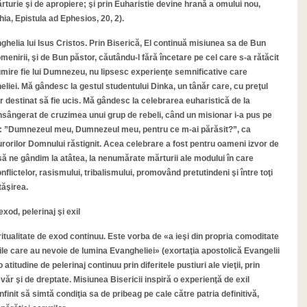
ărturie şi de apropiere; şi prin Euharistie devine hrană a omului nou,
ia, Epistula ad Ephesios, 20, 2).
helia lui Isus Cristos. Prin Biserică, El continuă misiunea sa de Bun
menirii, şi de Bun păstor, căutându-l fără încetare pe cel care s-a rătăcit
lţumire fie lui Dumnezeu, nu lipsesc experienţe semnificative care
iei. Mă gândesc la gestul studentului Dinka, un tânăr care, cu preţul
uer destinat să fie ucis. Mă gândesc la celebrarea euharistică de la
însângerat de cruzimea unui grup de rebeli, când un misionar i-a pus pe
ce: ”Dumnezeul meu, Dumnezeul meu, pentru ce m-ai părăsit?”, ca
 surorilor Domnului răstignit. Acea celebrare a fost pentru oameni izvor de
ă ne gândim la atâtea, la nenumărate mărturii ale modului în care
nflictelor, rasismului, tribalismului, promovând pretutindeni şi între toţi
tăşirea.
xod, pelerinaj şi exil
iritualitate de exod continuu. Este vorba de «a ieşi din propria comoditate
riile care au nevoie de lumina Evangheliei» (exortaţia apostolică Evangelii
titudine de pelerinaj continuu prin diferitele pustiuri ale vieţii, prin
văr şi de dreptate. Misiunea Bisericii inspiră o experienţă de exil
nfinit să simtă condiţia sa de pribeag pe cale către patria definitivă,