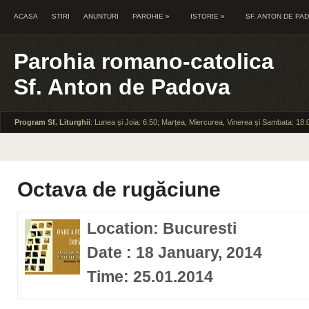
ACASA
STIRI
ANUNTURI
PAROHIE
»
ISTORIE
»
SF. ANTON DE PA
Parohia romano-catolica
Sf. Anton de Padova
Program Sf. Liturghii
: Lunea și Joia: 6.50; Marțea, Miercurea, Vinerea și Sambata: 18.
Octava de rugăciune
Location: Bucuresti
Date : 18 January, 2014
Time: 25.01.2014