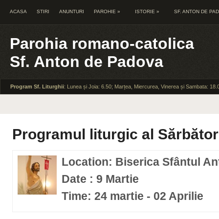
ACASA
STIRI
ANUNTURI
PAROHIE
»
ISTORIE
»
SF. ANTON DE PA
Parohia romano-catolica
Sf. Anton de Padova
Program Sf. Liturghii
: Lunea și Joia: 6.50; Marțea, Miercurea, Vinerea și Sambata: 18.
Programul liturgic al Sărbăto
Location: Biserica Sfântul A
Date : 9 Martie
Time: 24 martie - 02 Aprilie