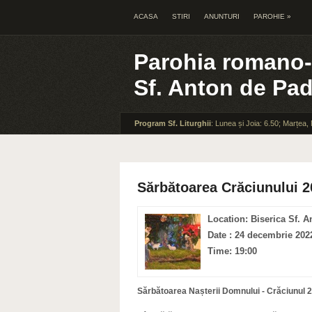
ACASA
STIRI
ANUNTURI
PAROHIE
»
Parohia romano-
Sf. Anton de Pa
Program Sf. Liturghii
: Lunea și Joia: 6.50; Marțea,
Sărbătoarea Crăciunului 2
Location: Biserica Sf. A
Date : 24 decembrie 202
Time: 19:00
Sărbătoarea Nașterii Domnului - Crăciunul 