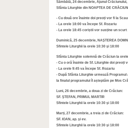
Sâmbătă, 24 decembrie, Ajunul Crăciunului,
Sfânta Liturghie din NOAPTEA DE CRĂCIUN 
- Cu două ore înainte doi preoți vor fi la Sca
- La orele 18:00 va începe Sf. Rozariu
- La orele 18:45 coriștii vor susține un scur
Duminică, 25 decembrie, NAŞTEREA DOM
Sfintele Liturghii la orele 10:30 şi 18:00
Sfânta Liturghie solemnă de Crăciun la orel
- Cu o oră înainte de Sf. Liturghie doi preoți 
- La orele 9:45 va începe Sf. Rozariu
- După Sfânta Liturghie urmează Programul art
la finalul programului îl așteptăm pe Mos Cră
Luni, 26 decembrie, a doua zi de Crăciun:
SF. ŞTEFAN, PRIMUL MARTIR
Sfintele Liturghii la orele 10:30 şi 18:00
Marți, 27 decembrie, a treia zi de Crăciun:
SF. IOAN, ap. şi ev.
Sfintele Liturghii la orele 10:30 şi 18:00