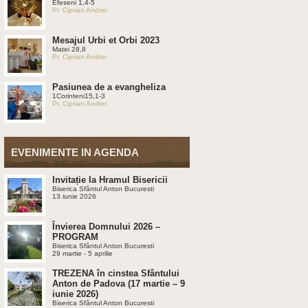
Efeseni 1,4-5
Pr. Ciprian Andrei
Mesajul Urbi et Orbi 2023
Matei 28,8
Pr. Ciprian Andrei
Pasiunea de a evangheliza
1Corinteni15,1-3
Pr. Ciprian Andrei
EVENIMENTE IN AGENDA
Invitație la Hramul Bisericii
Biserica Sfântul Anton Bucuresti
13 iunie 2026
Învierea Domnului 2026 –
PROGRAM
Biserica Sfântul Anton Bucuresti
29 martie - 5 aprilie
TREZENA în cinstea Sfântului
Anton de Padova (17 martie – 9
iunie 2026)
Biserica Sfântul Anton Bucuresti