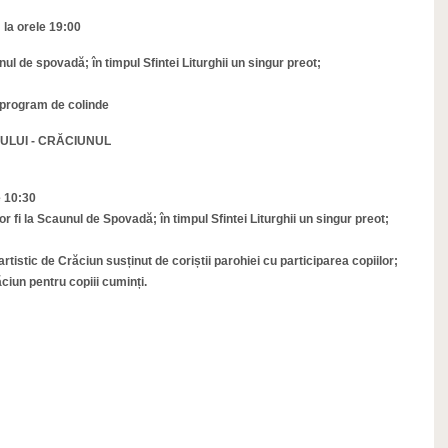
la orele 19:00
unul de spovadă; în timpul Sfintei Liturghii un singur preot;
t program de colinde
NULUI - CRĂCIUNUL
e 10:30
vor fi la Scaunul de Spovadă; în timpul Sfintei Liturghii un singur preot;
istic de Crăciun susținut de coriștii parohiei cu participarea copiilor;
ciun pentru copiii cuminți.