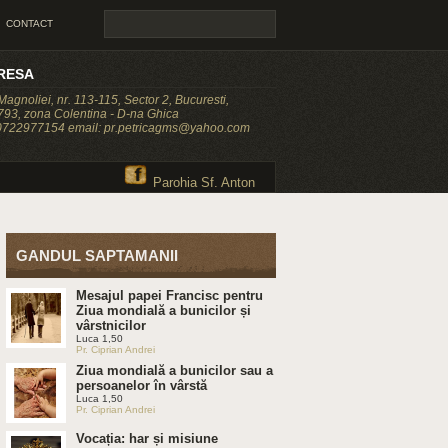
CONTACT
RESA
 Magnoliei, nr. 113-115, Sector 2, Bucuresti,
93, zona Colentina - D-na Ghica
 0722977154 email: pr.petricagms@yahoo.com
Parohia Sf. Anton
GANDUL SAPTAMANII
Mesajul papei Francisc pentru
Ziua mondială a bunicilor și
vârstnicilor
Luca 1,50
Pr. Ciprian Andrei
Ziua mondială a bunicilor sau a
persoanelor în vârstă
Luca 1,50
Pr. Ciprian Andrei
Vocația: har și misiune