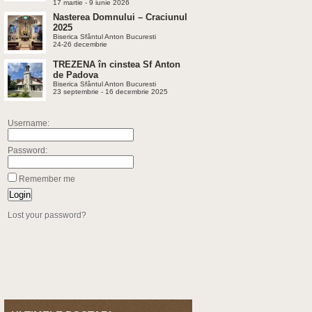
17 martie - 9 iunie 2026
Nasterea Domnului – Craciunul
2025
Biserica Sfântul Anton Bucuresti
24-26 decembrie
TREZENA în cinstea Sf Anton
de Padova
Biserica Sfântul Anton Bucuresti
23 septembrie - 16 decembrie 2025
Username:
Password:
Remember me
Lost your password?