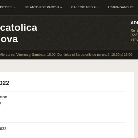
ISTORIE
»
SF. ANTON DE PADOVA
»
GALERIE MEDIA
»
ARHIVA GANDURI
AD
catolica
Str.
0227
dova
Tel
 Miercurea, Vinerea și Sambata: 18.00, Duminica și Sarbatorile de poruncă: 10.30 și 18.00
022
nton
2
2022