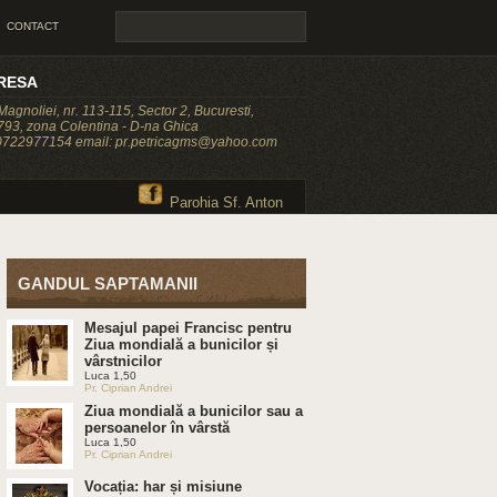
CONTACT
RESA
 Magnoliei, nr. 113-115, Sector 2, Bucuresti,
93, zona Colentina - D-na Ghica
 0722977154 email: pr.petricagms@yahoo.com
Parohia Sf. Anton
GANDUL SAPTAMANII
Mesajul papei Francisc pentru
Ziua mondială a bunicilor și
vârstnicilor
Luca 1,50
Pr. Ciprian Andrei
Ziua mondială a bunicilor sau a
persoanelor în vârstă
Luca 1,50
Pr. Ciprian Andrei
Vocația: har și misiune