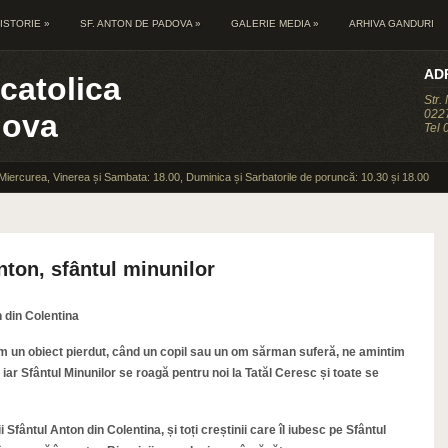
ISTORIE
»
SF. ANTON DE PADOVA
»
GALERIE MEDIA
»
ARHIVA GANDURI
AD
catolica
Str.
0227
dova
Tel
 Miercurea, Vinerea și Sambata: 18.00, Duminica și Sarbatorile de poruncă: 10.30 și 18.00
nton, sfântul minunilor
n din Colentina
im un obiect pierdut, când un copil sau un om sărman suferă, ne amintim
 iar Sfântul Minunilor se roagă pentru noi la Tatăl Ceresc și toate se
 Sfântul Anton din Colentina, și toți creștinii care îl iubesc pe Sfântul