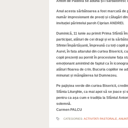
Anton de Padova se adună și-l sărbătoresc î
Anul acesta sărbătoarea a fost marcată de p
număr impresionant de preoți și călugări din
invitației părintelui paroh Ciprian ANDREI.
Duminică, 11 iunie au primit Prima Sfântă Î
participat, alături de cei dragi și ei la sărbă
Sfintei Împărtășanii, împreună cu toți copiii
Aurel, în fata altarului din curtea Bisericii, cu
copii prezenți au pornit în procesiune fața st
emoționant amintind de faptul ca în iconogra
alături floarea de crin. Bucuria copiilor ne 
minunat și mângâierea lui Dumnezeu.
Pe pajiștea verde din curtea Bisericii, credinc
Sfânta Liturghie, ca mai apoi să se joace și s
pentru ca așa cum e tradiția la Sfântul Anto
solemnă.
Carmen PALCU
CATEGORIES:
ACTIVITATI PASTORALE
,
ANUNT