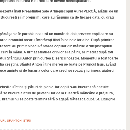
mpreună în curtea Bisericii care devine neîncăpătoare.
rezența Înalt Preasfinției Sale Arhiepiscopul Aurel PERCĂ, alături de un
 București și împrejurimi, care au răspuns ca de fiecare dată, cu drag
mpărtășanie în parohia noastră un număr de doisprezece copii care au
toarea hramului nostru, îmbrăcați fiind în hainele lor albe. După primirea
 prezenți au primit binecuvântarea copiilor din mâinile Arhiepiscopului
 crini în mâini. A urmat sfințirea crinilor și a pâinii, și imediat după toți
atuii Sfântului Anton prin curtea Bisericii noastre. Momentul a fost foarte
fia creștină Sfântul Anton îl ține mereu pe brațe pe Pruncul Isus, având
aduce aminte și de bucuria celor care cred, se roagă și primesc ajutorul
ioșii au întins și pături de picnic, iar copiii s-au bucurat să asculte
ă se bucure alături de prietenii lor de la Biserică mâncând o prăjitura,
n, hramul nu se poate termina fără o agapă frățeasca după Sf. Liturghie
URI
,
SF ANTON
,
STIRI