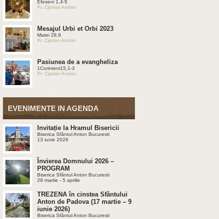
Efeseni 1,4-5
Pr. Ciprian Andrei
Mesajul Urbi et Orbi 2023
Matei 28,8
Pr. Ciprian Andrei
Pasiunea de a evangheliza
1Corinteni15,1-3
Pr. Ciprian Andrei
EVENIMENTE IN AGENDA
Invitație la Hramul Bisericii
Biserica Sfântul Anton Bucuresti
13 iunie 2026
Învierea Domnului 2026 –
PROGRAM
Biserica Sfântul Anton Bucuresti
29 martie - 5 aprilie
TREZENA în cinstea Sfântului
Anton de Padova (17 martie – 9
iunie 2026)
Biserica Sfântul Anton Bucuresti