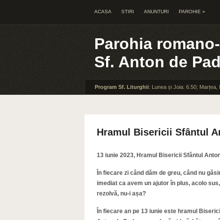
ACASA
STIRI
ANUNTURI
PAROHIE
»
Parohia romano-
Sf. Anton de Pa
Program Sf. Liturghii
: Lunea și Joia: 6.50; Marțea,
Hramul Bisericii Sfântul A
13 iunie 2023, Hramul Bisericii Sfântul Anto
În fiecare zi când dăm de greu, când nu găs
imediat ca avem un ajutor în plus, acolo sus,
rezolvă, nu-i așa?
În fiecare an pe 13 iunie este hramul Bisericii