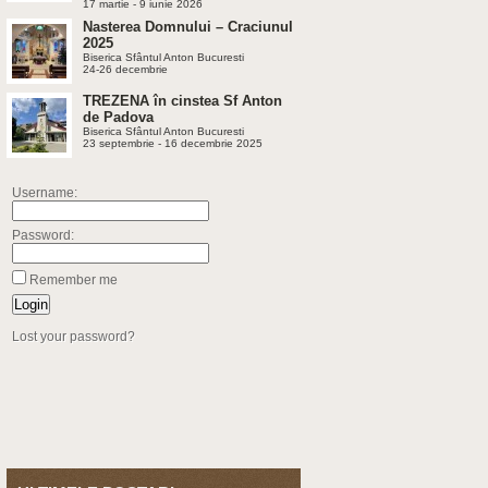
17 martie - 9 iunie 2026
Nasterea Domnului – Craciunul
2025
Biserica Sfântul Anton Bucuresti
24-26 decembrie
TREZENA în cinstea Sf Anton
de Padova
Biserica Sfântul Anton Bucuresti
23 septembrie - 16 decembrie 2025
Username:
Password:
Remember me
Lost your password?