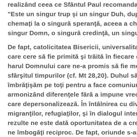
realizând ceea ce Sfântul Paul recomanda
"Este un singur trup şi un singur Duh, dup
chemaţi la o singură speranţă, aceea a ch
singur Domn, o singură credinţă, un singur
De fapt, catolicitatea Bisericii, universalit
care cere să fie primită şi trăită în fiecar
harul Domnului care ne-a promis să fie me
sfârşitul timpurilor (cf. Mt 28,20). Duhul s
îmbrăţişăm pe toţi pentru a face comuniun
armonizând diferenţele fără a impune vre
care depersonalizează. În întâlnirea cu div
migranţilor, refugiaţilor, şi în dialogul int
rezulte ne este dată oportunitatea de a cr
ne îmbogăţi reciproc. De fapt, oriunde s-ar