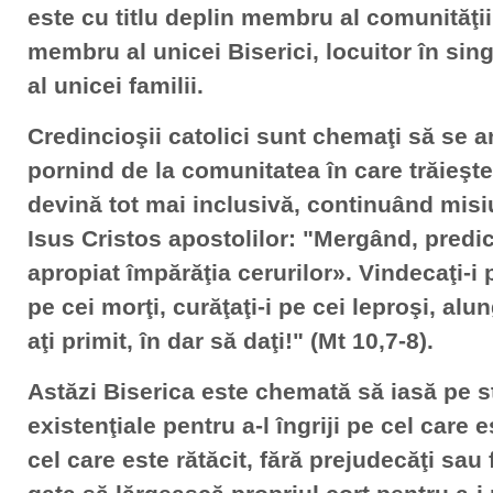
este cu titlu deplin membru al comunităţii 
membru al unicei Biserici, locuitor în si
al unicei familii.
Credincioşii catolici sunt chemaţi să se a
pornind de la comunitatea în care trăieşte
devină tot mai inclusivă, continuând misi
Isus Cristos apostolilor: "Mergând, predi
apropiat împărăţia cerurilor». Vindecaţi-i p
pe cei morţi, curăţaţi-i pe cei leproşi, alun
aţi primit, în dar să daţi!" (Mt 10,7-8).
Astăzi Biserica este chemată să iasă pe str
existenţiale pentru a-l îngriji pe cel care e
cel care este rătăcit, fără prejudecăţi sau f