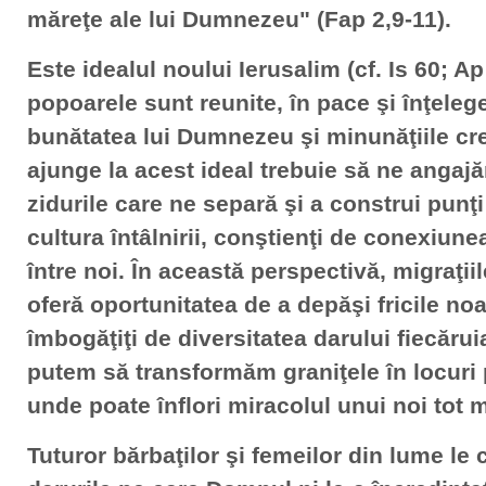
măreţe ale lui Dumnezeu" (Fap 2,9-11).
Este idealul noului Ierusalim (cf. Is 60; Ap
popoarele sunt reunite, în pace şi înţeleg
bunătatea lui Dumnezeu şi minunăţiile cre
ajunge la acest ideal trebuie să ne angaj
zidurile care ne separă şi a construi punţ
cultura întâlnirii, conştienţi de conexiune
între noi. În această perspectivă, migraţ
oferă oportunitatea de a depăşi fricile no
îmbogăţiţi de diversitatea darului fiecăru
putem să transformăm graniţele în locuri pr
unde poate înflori miracolul unui noi tot 
Tuturor bărbaţilor şi femeilor din lume le