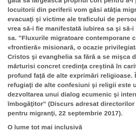
gata să lărgească propriul cort pentru a-i p
locuitorii din periferii vom găsi atâţia migr
evacuaţi şi victime ale traficului de per
vrea să-i fie manifestată iubirea sa şi să-i
sa. "Fluxurile migratoare contemporane c
«frontieră» misionară, o ocazie privilegiat
Cristos şi evanghelia sa fără a se mişca d
mărturisi concret credinţa creştină în cari
profund faţă de alte exprimări religioase. 
refugiaţi de alte confesiuni şi religii este
dezvoltarea unui dialog ecumenic şi interr
îmbogăţitor" (Discurs adresat directorilor 
pentru migranţi, 22 septembrie 2017).
O lume tot mai inclusivă