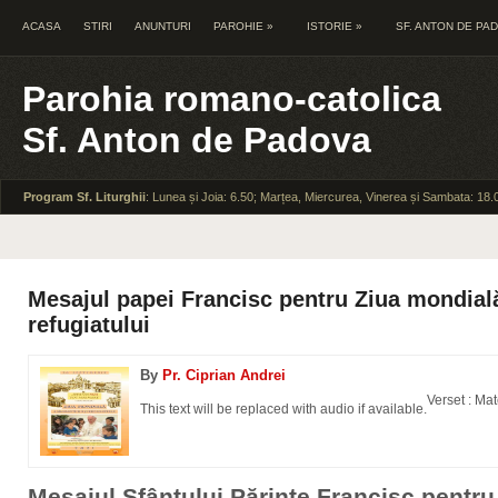
ACASA
STIRI
ANUNTURI
PAROHIE
»
ISTORIE
»
SF. ANTON DE PA
Parohia romano-catolica
Sf. Anton de Padova
Program Sf. Liturghii
: Lunea și Joia: 6.50; Marțea, Miercurea, Vinerea și Sambata: 18.
Mesajul papei Francisc pentru Ziua mondială
refugiatului
By
Pr. Ciprian Andrei
Verset : Mat
This text will be replaced with audio if available.
Mesajul Sfântului Părinte Francisc pentru