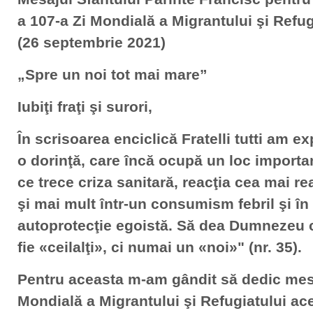
a 107-a Zi Mondială a Migrantului şi Refug
(26 septembrie 2021)
„Spre un noi tot mai mare”
Iubiţi fraţi şi surori,
În scrisoarea enciclică Fratelli tutti am e
o dorinţă, care încă ocupă un loc import
ce trece criza sanitară, reacţia cea mai re
şi mai mult într-un consumism febril şi în
autoprotecţie egoistă. Să dea Dumnezeu c
fie «ceilalţi», ci numai un «noi»" (nr. 35).
Pentru aceasta m-am gândit să dedic mesa
Mondială a Migrantului şi Refugiatului ac