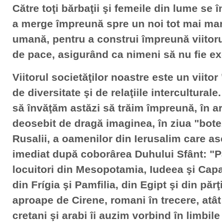
Către toţi bărbaţii şi femeile din lume se
a merge împreună spre un noi tot mai mare
umană, pentru a construi împreună viitoru
de pace, asigurând ca nimeni să nu fie ex
Viitorul societăţilor noastre este un viitor
de diversitate şi de relaţiile intercultural
să învăţăm astăzi să trăim împreună, în a
deosebit de dragă imaginea, în ziua "botez
Rusalii, a oamenilor din Ierusalim care as
imediat după coborârea Duhului Sfânt: "Par
locuitori din Mesopotamia, Iudeea şi Capa
din Frígia şi Pamfilia, din Egipt şi din părţ
aproape de Cirene, romani în trecere, atât i
cretani şi arabi îi auzim vorbind în limbil