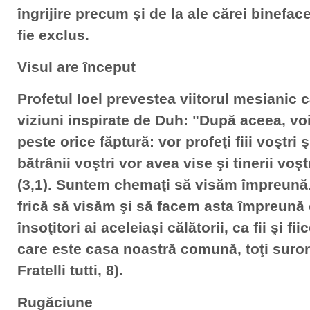
îngrijire precum şi de la ale cărei binefac
fie exclus.
Visul are început
Profetul Ioel prevestea viitorul mesianic 
viziuni inspirate de Duh: "După aceea, v
peste orice făptură: vor profeţi fiii voştri ş
bătrânii voştri vor avea vise şi tinerii voşt
(3,1). Suntem chemaţi să visăm împreună. 
frică să visăm şi să facem asta împreună
însoţitori ai aceleiaşi călătorii, ca fii şi f
care este casa noastră comună, toţi surori 
Fratelli tutti, 8).
Rugăciune