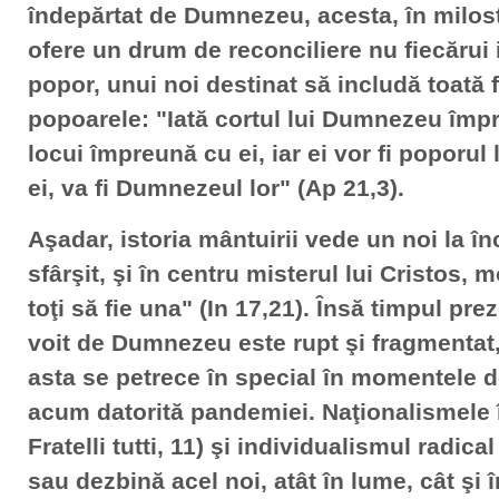
îndepărtat de Dumnezeu, acesta, în milosti
ofere un drum de reconciliere nu fiecărui i
popor, unui noi destinat să includă toată 
popoarele: "Iată cortul lui Dumnezeu împ
locui împreună cu ei, iar ei vor fi poporul
ei, va fi Dumnezeul lor" (Ap 21,3).
Aşadar, istoria mântuirii vede un noi la în
sfârşit, şi în centru misterul lui Cristos, m
toţi să fie una" (In 17,21). Însă timpul pre
voit de Dumnezeu este rupt şi fragmentat, 
asta se petrece în special în momentele d
acum datorită pandemiei. Naţionalismele î
Fratelli tutti, 11) şi individualismul radical
sau dezbină acel noi, atât în lume, cât şi în