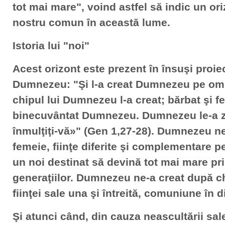
tot mai mare", voind astfel să indic un or
nostru comun în această lume.
Istoria lui "noi"
Acest orizont este prezent în însuşi proiec
Dumnezeu: "Şi l-a creat Dumnezeu pe om
chipul lui Dumnezeu l-a creat; bărbat şi fem
binecuvântat Dumnezeu. Dumnezeu le-a zis
înmulţiţi-vă»" (Gen 1,27-28). Dumnezeu ne
femeie, fiinţe diferite şi complementare 
un noi destinat să devină tot mai mare pri
generaţiilor. Dumnezeu ne-a creat după c
fiinţei sale una şi întreită, comuniune în d
Şi atunci când, din cauza neascultării sal