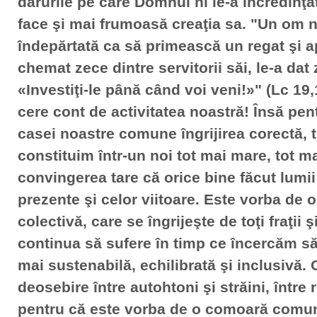
darurile pe care Domnul ni le-a încredinţat
face şi mai frumoasă creaţia sa. "Un om no
îndepărtată ca să primească un regat şi a
chemat zece dintre servitorii săi, le-a dat 
«Investiţi-le până când voi veni!»" (Lc 19
cere cont de activitatea noastră! Însă pen
casei noastre comune îngrijirea corectă, 
constituim într-un noi tot mai mare, tot 
convingerea tare că orice bine făcut lumii 
prezente şi celor viitoare. Este vorba de 
colectivă, care se îngrijeşte de toţi fraţii 
continua să sufere în timp ce încercăm să
mai sustenabilă, echilibrată şi inclusivă.
deosebire între autohtoni şi străini, între 
pentru că este vorba de o comoară comună