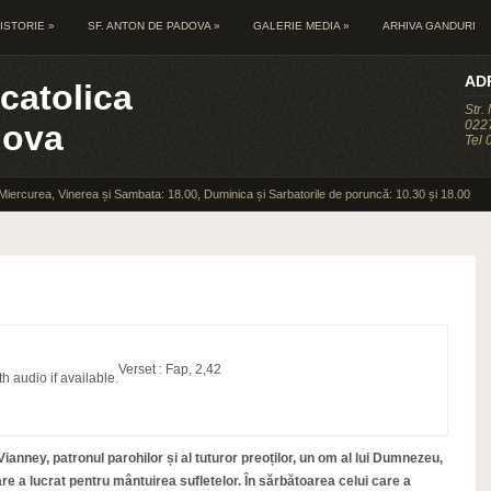
ISTORIE
»
SF. ANTON DE PADOVA
»
GALERIE MEDIA
»
ARHIVA GANDURI
AD
catolica
Str.
0227
dova
Tel
 Miercurea, Vinerea și Sambata: 18.00, Duminica și Sarbatorile de poruncă: 10.30 și 18.00
Verset : Fap, 2,42
th audio if available.
 Vianney, patronul parohilor și al tuturor preoților, un om al lui Dumnezeu,
are a lucrat pentru mântuirea sufletelor. În sărbătoarea celui care a