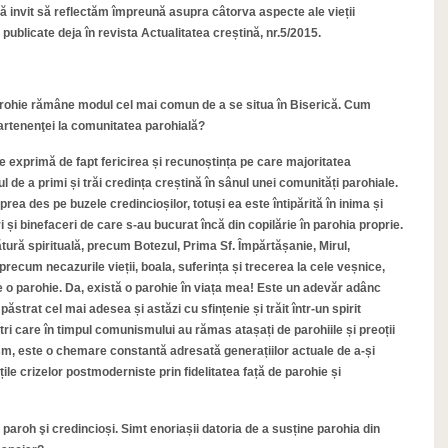
ă invit să reflectăm împreună asupra câtorva aspecte ale vieții
publicate deja în revista Actualitatea creștină, nr.5/2015.
arohie rămâne modul cel mai comun de a se situa în Biserică. Cum
partenenţei la comunitatea parohială?
e exprimă de fapt fericirea și recunoștința pe care majoritatea
l de a primi și trăi credința creștină în sânul unei comunități parohiale.
ea des pe buzele credincioșilor, totuși ea este întipărită în inima și
 și binefaceri de care s-au bucurat încă din copilărie în parohia proprie.
tură spirituală, precum Botezul, Prima Sf. Împărtășanie, Mirul,
recum necazurile vieții, boala, suferința și trecerea la cele veșnice,
 o parohie. Da, există o parohie în viața mea! Este un adevăr adânc
 păstrat cel mai adesea și astăzi cu sfințenie și trăit într-un spirit
ri care în timpul comunismului au rămas atașați de parohiile și preoții
roism, este o chemare constantă adresată generațiilor actuale de a-și
tățile crizelor postmoderniste prin fidelitatea față de parohie și
i, paroh şi credincioși. Simt enoriașii datoria de a susține parohia din