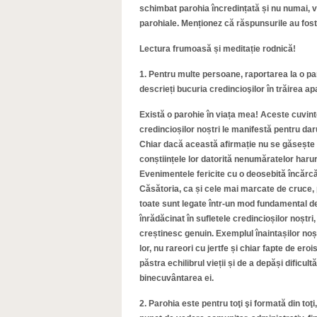
schimbat parohia încredințată și nu numai, v
parohiale. Menționez că răspunsurile au fost 
Lectura frumoasă și meditație rodnică!
1. Pentru multe persoane, raportarea la o p
descrieți bucuria credincioşilor în trăirea a
Există o parohie în viața mea! Aceste cuvint
credincioșilor noștri le manifestă pentru daru
Chiar dacă această afirmație nu se găsește pr
conștiințele lor datorită nenumăratelor haruri
Evenimentele fericite cu o deosebită încărcă
Căsătoria, ca și cele mai marcate de cruce, p
toate sunt legate într-un mod fundamental de
înrădăcinat în sufletele credincioșilor noștri,
creștinesc genuin. Exemplul înaintașilor noșt
lor, nu rareori cu jertfe și chiar fapte de e
păstra echilibrul vieții și de a depăși dificul
binecuvântarea ei.
2. Parohia este pentru toţi şi formată din toţ