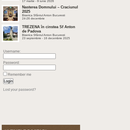
17 martie - 9 iunie 2026
Nasterea Domnului – Craciunul
2025
Biserica Sfântul Anton Bucuresti
24-26 decembrie
TREZENA în cinstea Sf Anton
de Padova
Biserica Sfântul Anton Bucuresti
23 septembrie - 16 decembrie 2025
Username:
Password:
Remember me
Lost your password?