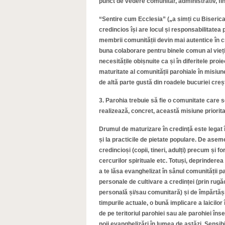
punct de vedere comunitar, administrativ, fi
“Sentire cum Ecclesia” („a simți cu Biserica
credincios își are locul și responsabilitatea 
membrii comunității devin mai autentice în c
buna colaborare pentru binele comun al vieți
necesitățile obișnuite ca și în diferitele pr
maturitate al comunității parohiale în misiune
de altă parte gustă din roadele bucuriei crești
3. Parohia trebuie să fie o comunitate care 
realizează, concret, această misiune priorit
Drumul de maturizare în credință este legat în
și la practicile de pietate populare. De asem
credincioși (copii, tineri, adulți) precum și f
cercurilor spirituale etc. Totuși, deprindere
a te lăsa evanghelizat în sânul comunității par
personale de cultivare a credinței (prin rugăc
personală și/sau comunitară) și de împărtășir
timpurile actuale, o bună implicare a laicilor 
de pe teritoriul parohiei sau ale parohiei î
noii evanghelizări în lumea de astăzi. Sensib