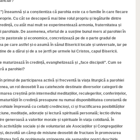
nanciar?
”) înseamnă și a conștientiza că parohia este ca o familie în care fiecare
proprie. Cu cât se descoperă mai bine rolul propriu și legăturile dintre
redință, cu atât mai mult se experimentează armonia, fraternitatea și
i parohiale. De asemenea, efortul de a susține bunul mers al parohiei în
oiecte pastorale și economice, concretizează pe de o parte gradul de
a pe care astfel și-o asumă în sânul Bisericii locale și universale, iar pe
ne de a dărui și de a se jertfi pe urmele lui Cristos, capul Bisericii.
se maturizează în credință, evanghelizează și „face discipoli”. Cum se
ară a parohiei?
 primul de participarea activă și frecventă la viața liturgică a parohiei
enea, un rol deosebit îl au catehezele destinate diverselor categorii de
ormarea creștină prin intermediul meditațiilor, reculegerilor, conferințelor,
a maturității în credință presupune nu numai disponibilitatea constantă de
ohiale împreună cu ceilalți credincioși, ci și fructificarea posibilităților
iune, meditație, adorație și lectură spirituală personală; lectio divina
e generoasă a valorilor morale și spirituale în viața cotidiană. În
în activitățile sociale și de voluntariat ale Asociațiilor și Congregațiilor
nseși, dezvoltă un câmp de misiune deosebit de fructuos în promovarea
ilitatea față de problemele stringente ale semenilor noștri deschide