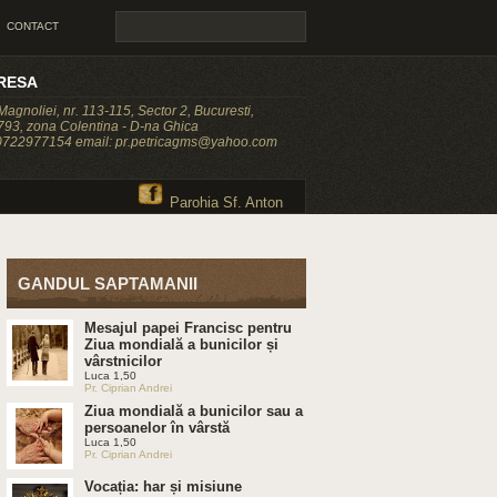
CONTACT
RESA
 Magnoliei, nr. 113-115, Sector 2, Bucuresti,
93, zona Colentina - D-na Ghica
 0722977154 email: pr.petricagms@yahoo.com
Parohia Sf. Anton
GANDUL SAPTAMANII
Mesajul papei Francisc pentru
Ziua mondială a bunicilor și
vârstnicilor
Luca 1,50
Pr. Ciprian Andrei
Ziua mondială a bunicilor sau a
persoanelor în vârstă
Luca 1,50
Pr. Ciprian Andrei
Vocația: har și misiune