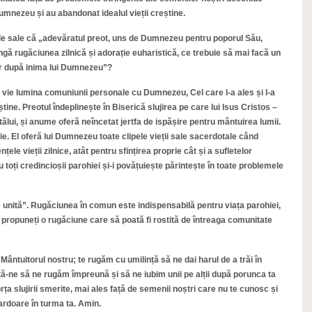
umnezeu și au abandonat idealul vieții creștine.
ile sale că „adevăratul preot, uns de Dumnezeu pentru poporul Său,
ngă rugăciunea zilnică și adorație euharistică, ce trebuie să mai facă un
tor după inima lui Dumnezeu”?
e vie lumina comuniunii personale cu Dumnezeu, Cel care l-a ales și l-a
știne. Preotul îndeplinește în Biserică slujirea pe care lui Isus Cristos –
tălui, și anume oferă neîncetat jertfa de ispășire pentru mântuirea lumii.
ie. El oferă lui Dumnezeu toate clipele vieții sale sacerdotale când
ele vieții zilnice, atât pentru sfințirea proprie cât și a sufletelor
ru toți credincioșii parohiei și-i povățuiește părintește în toate problemele
unită”. Rugăciunea în comun este indispensabilă pentru viața parohiei,
 propuneți o rugăciune care să poată fi rostită de întreaga comunitate
Mântuitorul nostru; te rugăm cu umilință să ne dai harul de a trăi în
vață-ne să ne rugăm împreună și să ne iubim unii pe alții după porunca ta
rța slujirii smerite, mai ales față de semenii noștri care nu te cunosc și
 ardoare în turma ta. Amin.