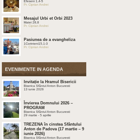
Efeseni 1,4-5
Pr. Ciprian Andrei
Mesajul Urbi et Orbi 2023
Matei 28,8
Pr. Ciprian Andrei
Pasiunea de a evangheliza
1Corinteni15,1-3
Pr. Ciprian Andrei
EVENIMENTE IN AGENDA
Invitație la Hramul Bisericii
Biserica Sfântul Anton Bucuresti
13 iunie 2026
Învierea Domnului 2026 –
PROGRAM
Biserica Sfântul Anton Bucuresti
29 martie - 5 aprilie
TREZENA în cinstea Sfântului
Anton de Padova (17 martie – 9
iunie 2026)
Biserica Sfântul Anton Bucuresti