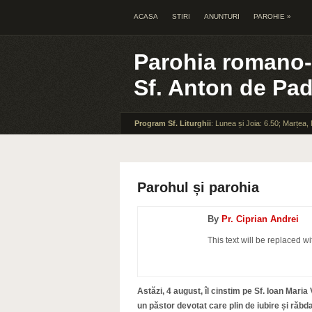
ACASA
STIRI
ANUNTURI
PAROHIE
»
Parohia romano-
Sf. Anton de Pa
Program Sf. Liturghii
: Lunea și Joia: 6.50; Marțea,
Parohul și parohia
By
Pr. Ciprian Andrei
This text will be replaced wi
Astăzi, 4 august, îl cinstim pe Sf. Ioan Maria
un păstor devotat care plin de iubire și răbd