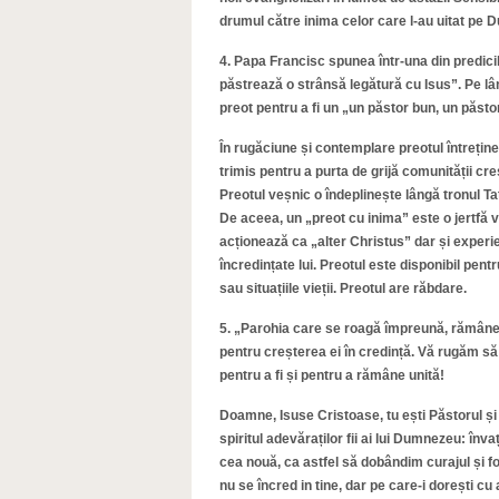
drumul către inima celor care l-au uitat pe D
4. Papa Francisc spunea într-una din predic
păstrează o strânsă legătură cu Isus”. Pe lâ
preot pentru a fi un „un păstor bun, un păs
În rugăciune și contemplare preotul întrețin
trimis pentru a purta de grijă comunității cre
Preotul veșnic o îndeplinește lângă tronul Ta
De aceea, un „preot cu inima” este o jertfă v
acționează ca „alter Christus” dar și experienț
încredințate lui. Preotul este disponibil pent
sau situațiile vieții. Preotul are răbdare.
5. „Parohia care se roagă împreună, rămâne 
pentru creșterea ei în credință. Vă rugăm să
pentru a fi și pentru a rămâne unită!
Doamne, Isuse Cristoase, tu ești Păstorul și 
spiritul adevăraților fii ai lui Dumnezeu: în
cea nouă, ca astfel să dobândim curajul și fo
nu se încred in tine, dar pe care-i dorești cu