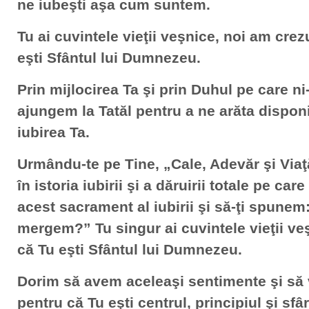
ne iubeşti aşa cum suntem.
Tu ai cuvintele vieţii veşnice, noi am cre
eşti Sfântul lui Dumnezeu.
Prin mijlocirea Ta şi prin Duhul pe care n
ajungem la Tatăl pentru a ne arăta disponib
iubirea Ta.
Urmându-te pe Tine, „Cale, Adevăr şi Via
în istoria iubirii şi a dăruirii totale pe car
acest sacrament al iubirii şi să-ţi spune
mergem?” Tu singur ai cuvintele vieţii ve
că Tu eşti Sfântul lui Dumnezeu.
Dorim să avem aceleaşi sentimente şi să
pentru că Tu eşti centrul, principiul şi sfâr