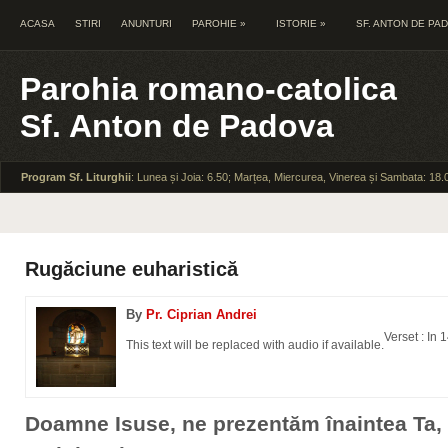
ACASA
STIRI
ANUNTURI
PAROHIE
»
ISTORIE
»
SF. ANTON DE PA
Parohia romano-catolica
Sf. Anton de Padova
Program Sf. Liturghii
: Lunea și Joia: 6.50; Marțea, Miercurea, Vinerea și Sambata: 18.
Rugăciune euharistică
By
Pr. Ciprian Andrei
Verset : In 
This text will be replaced with audio if available.
Doamne Isuse, ne prezentăm înaintea Ta, 