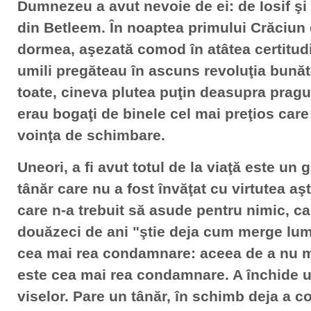
Dumnezeu a avut nevoie de ei: de Iosif şi 
din Betleem. În noaptea primului Crăciun
dormea, aşezată comod în atâtea certitudi
umili pregăteau în ascuns revoluţia bunătă
toate, cineva plutea puţin deasupra pragul
erau bogaţi de binele cel mai preţios care
voinţa de schimbare.
Uneori, a fi avut totul de la viaţă este un 
tânăr care nu a fost învăţat cu virtutea aşte
care n-a trebuit să asude pentru nimic, car
douăzeci de ani "ştie deja cum merge lume
cea mai rea condamnare: aceea de a nu m
este cea mai rea condamnare. A închide uş
viselor. Pare un tânăr, în schimb deja a 