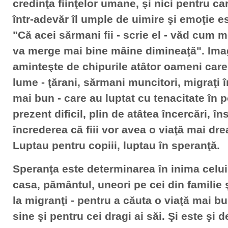
credinţa fiinţelor umane, şi nici pentru car
într-adevăr îl umple de uimire şi emoţie 
"Că acei sărmani fii - scrie el - văd cum m
va merge mai bine mâine dimineaţă". Ima
aminteşte de chipurile atâtor oameni care
lume - ţărani, sărmani muncitori, migraţi î
mai bun - care au luptat cu tenacitate în 
prezent dificil, plin de atâtea încercări, în
încrederea că fiii vor avea o viaţă mai dre
Luptau pentru copiii, luptau în speranţă.
Speranţa este determinarea în inima celu
casa, pământul, uneori pe cei din familie
la migranţi - pentru a căuta o viaţă mai 
sine şi pentru cei dragi ai săi. Şi este şi