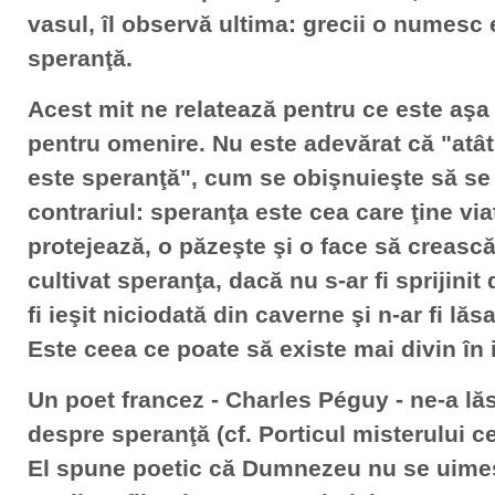
vasul, îl observă ultima: grecii o numesc
speranţă.
Acest mit ne relatează pentru ce este aşa
pentru omenire. Nu este adevărat că "atât 
este speranţă", cum se obişnuieşte să se
contrariul: speranţa este cea care ţine via
protejează, o păzeşte şi o face să crească
cultivat speranţa, dacă nu s-ar fi sprijinit
fi ieşit niciodată din caverne şi n-ar fi lăs
Este ceea ce poate să existe mai divin în
Un poet francez - Charles Péguy - ne-a lă
despre speranţă (cf. Porticul misterului ce
El spune poetic că Dumnezeu nu se uimeş