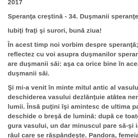
2017
Speranţa creştină - 34. Duşmanii speranţe
Iubiţi fraţi şi surori, bună ziua!
În acest timp noi vorbim despre speranţă;
reflectez cu voi asupra duşmanilor speran
are duşmanii săi: aşa ca orice bine în ace
duşmanii săi.
Şi mi-a venit în minte mitul antic al vasul
deschiderea vasului dezlănţuie atâtea nen
lumii. Însă puţini îşi amintesc de ultima pa
deschide o breşă de lumină: după ce toate 
gura vasului, un dar minuscul pare să-şi i
răul care se răspândeşte. Pandora, femei