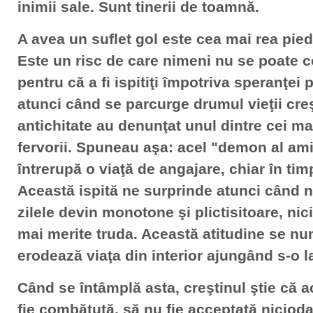
inimii sale. Sunt tinerii de toamnă.
A avea un suflet gol este cea mai rea pied
Este un risc de care nimeni nu se poate 
pentru că a fi ispitiţi împotriva speranţei
atunci când se parcurge drumul vieţii creş
antichitate au denunţat unul dintre cei ma
fervorii. Spuneau aşa: acel "demon al ami
întrerupă o viaţă de angajare, chiar în ti
Această ispită ne surprinde atunci când 
zilele devin monotone şi plictisitoare, ni
mai merite truda. Această atitudine se nu
erodează viaţa din interior ajungând s-o l
Când se întâmplă asta, creştinul ştie că a
fie combătută, să nu fie acceptată nicioda