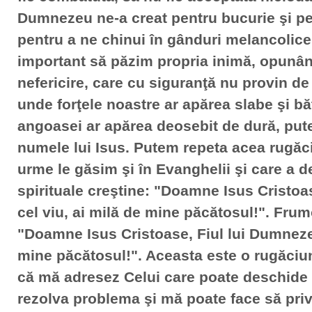
Dumnezeu ne-a creat pentru bucurie şi pen
pentru a ne chinui în gânduri melancolice.
important să păzim propria inimă, opunân
nefericire, care cu siguranţă nu provin d
unde forţele noastre ar apărea slabe şi bă
angoasei ar apărea deosebit de dură, pu
numele lui Isus. Putem repeta acea rugăci
urme le găsim şi în Evanghelii şi care a de
spirituale creştine: "Doamne Isus Cristoa
cel viu, ai milă de mine păcătosul!". Fru
"Doamne Isus Cristoase, Fiul lui Dumnezeu
mine păcătosul!". Aceasta este o rugăciu
că mă adresez Celui care poate deschide l
rezolva problema şi mă poate face să priv