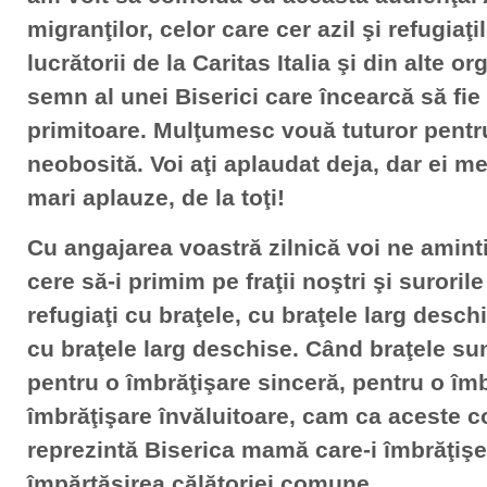
migranţilor, celor care cer azil şi refugiaţ
lucrătorii de la Caritas Italia şi din alte or
semn al unei Biserici care încearcă să fie
primitoare. Mulţumesc vouă tuturor pentru
neobosită. Voi aţi aplaudat deja, dar ei mer
mari aplauze, de la toţi!
Cu angajarea voastră zilnică voi ne aminti
cere să-i primim pe fraţii noştri şi suroril
refugiaţi cu braţele, cu braţele larg desch
cu braţele larg deschise. Când braţele su
pentru o îmbrăţişare sinceră, pentru o îm
îmbrăţişare învăluitoare, cam ca aceste c
reprezintă Biserica mamă care-i îmbrăţişea
împărtăşirea călătoriei comune.