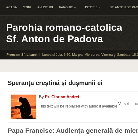
ACASA
STIRI
ANUNTURI
PAROHIE
»
ISTORIE
»
SF. ANTON DE PA
Parohia romano-catolica
Sf. Anton de Padova
Program Sf. Liturghii
: Lunea și Joia: 6.50; Marțea, Miercurea, Vinerea și Sambata: 18.
Speranța creștină și dușmanii ei
By
Pr. Ciprian Andrei
Verset : Lu
This text will be replaced with audio if available.
Papa Francisc: Audienţa generală de mier