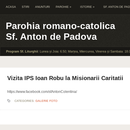
ACASA
STIRI
ANUNTURI
PAROHIE
»
ISTORIE
»
SF. ANTON DE PA
Parohia romano-catolica
Sf. Anton de Padova
Program Sf. Liturghii
: Lunea și Joia: 6.50; Marțea, Miercurea, Vinerea și Sambata: 18.
Vizita IPS Ioan Robu la Misionarii Caritatii
https://www.facebook.com/sfAntonColentina/
CATEGORIES:
GALERIE FOTO